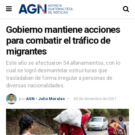
Gobierno mantiene acciones
para combatir el tráfico de
migrantes
Este año se efectuaron 54 allanamientos, con lo
cual se logró desmantelar estructuras que
trasladaban de forma irregular a personas de
diversas nacionalidades.
por
AGN - Julio Morales
30 de diciembre de 2021