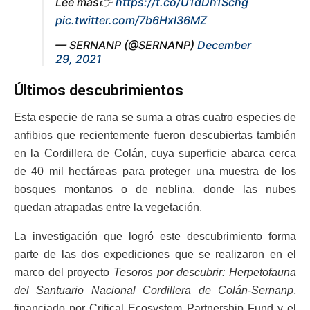
Lee más👉
https://t.co/U1dDh1Schg
pic.twitter.com/7b6Hxl36MZ
— SERNANP (@SERNANP)
December
29, 2021
Últimos descubrimientos
Esta especie de rana se suma a otras cuatro especies de
anfibios que recientemente fueron descubiertas también
en la Cordillera de Colán, cuya superficie abarca cerca
de 40 mil hectáreas para proteger una muestra de los
bosques montanos o de neblina, donde las nubes
quedan atrapadas entre la vegetación.
La investigación que logró este descubrimiento forma
parte de las dos expediciones que se realizaron en el
marco del proyecto
Tesoros por descubrir: Herpetofauna
del Santuario Nacional Cordillera de Colán-Sernanp
,
financiado por Critical Ecosystem Partnership Fund y el