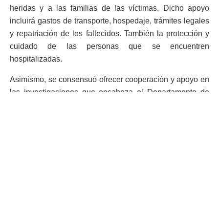
heridas y a las familias de las víctimas. Dicho apoyo
incluirá gastos de transporte, hospedaje, trámites legales
y repatriación de los fallecidos. También la protección y
cuidado de las personas que se encuentren
hospitalizadas.
Asimismo, se consensuó ofrecer cooperación y apoyo en
las investigaciones que encabeza el Departamento de
Seguridad Nacional de Estados Unidos.
También, establecer un grupo de acción inmediata para
intercambiar información y trabajar en la desmantelación
de las redes de traficantes de personas.
Por último, se indicó que se realizará una reunión con
Alejandro Mayorkas
, secretario de Seguridad Nacional.
En este encuentro se prevé que participen los cancilleres
de México, Guatemala y Honduras.