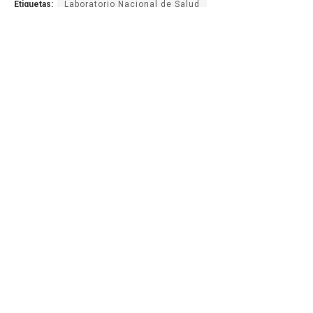
Etiquetas:
Laboratorio Nacional de Salud
Ministerio de Salud Pública y Asistencia Social
Tuberculosis
AGN.GT - 2021
Sitio web desarrollado por:
SCSPR
Síguenos