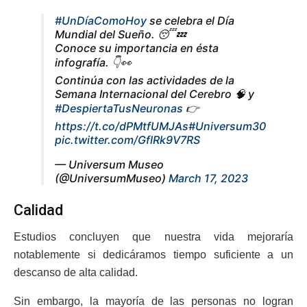
#UnDíaComoHoy
se celebra el Día
Mundial del Sueño. 😴💤
Conoce su importancia en ésta
infografía. 👇👀
Continúa con las actividades de la
Semana Internacional del Cerebro 🧠 y
#DespiertaTusNeuronas
👉
https://t.co/dPMtfUMJAs
#Universum30
pic.twitter.com/GflRk9V7RS
— Universum Museo
(@UniversumMuseo)
March 17, 2023
Calidad
Estudios concluyen que nuestra vida mejoraría
notablemente si dedicáramos tiempo suficiente a un
descanso de alta calidad.
Sin embargo, la mayoría de las personas no logran