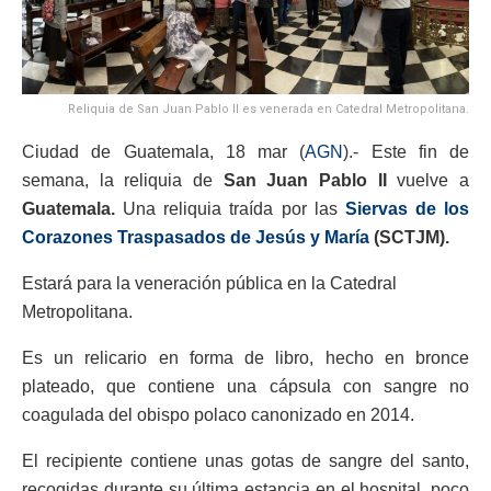
Reliquia de San Juan Pablo II es venerada en Catedral Metropolitana.
Ciudad de Guatemala, 18 mar (
AGN
).- Este fin de
semana, la reliquia de
San Juan Pablo II
vuelve a
Guatemala.
Una reliquia traída por las
Siervas de los
Corazones Traspasados de Jesús y María
(SCTJM).
Estará para la veneración pública en la Catedral
Metropolitana.
Es un relicario en forma de libro, hecho en bronce
plateado, que contiene una cápsula con sangre no
coagulada del obispo polaco canonizado en 2014.
El recipiente contiene unas gotas de sangre del santo,
recogidas durante su última estancia en el hospital, poco