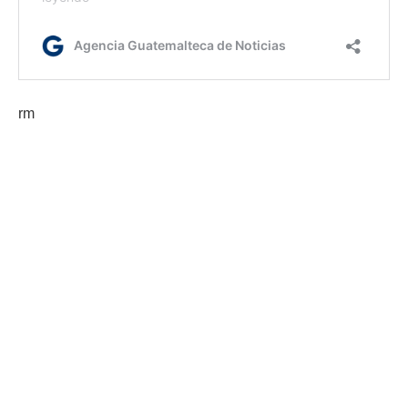
rm
Etiquetas:
Embajada de Estados Unidos en Guatemala
Ministerio Público
persecución penal
AGN.GT - 2021