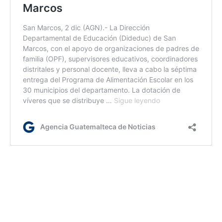
ac/kg/ir
Etiquetas:
Acompáñame a Crecer
atención a la niñez
Gobernación Departamental de Totonicapán