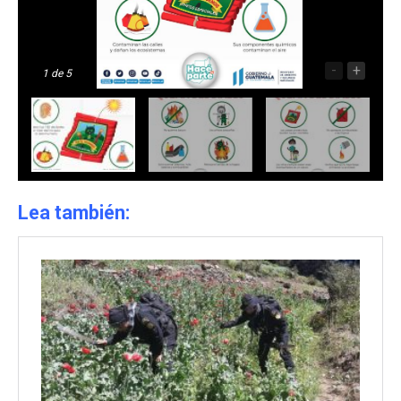
-
+
1
de 5
Lea también: