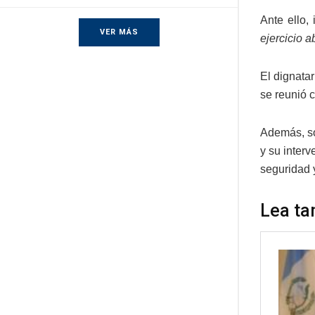
Ante ello,
VER MÁS
ejercicio 
El dignata
se reunió 
Además, so
y su inter
seguridad y
Lea ta