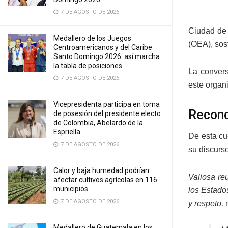
7 DE AGOSTO DE 2026
Ciudad de 
Medallero de los Juegos
(OEA), sos
Centroamericanos y del Caribe
Santo Domingo 2026: así marcha
la tabla de posiciones
La convers
7 DE AGOSTO DE 2026
este organ
Vicepresidenta participa en toma
Recon
de posesión del presidente electo
de Colombia, Abelardo de la
Espriella
De esta cu
7 DE AGOSTO DE 2026
su discurso
Calor y baja humedad podrían
Valiosa re
afectar cultivos agrícolas en 116
municipios
los Estado
7 DE AGOSTO DE 2026
y respeto,
Medallero de Guatemala en los