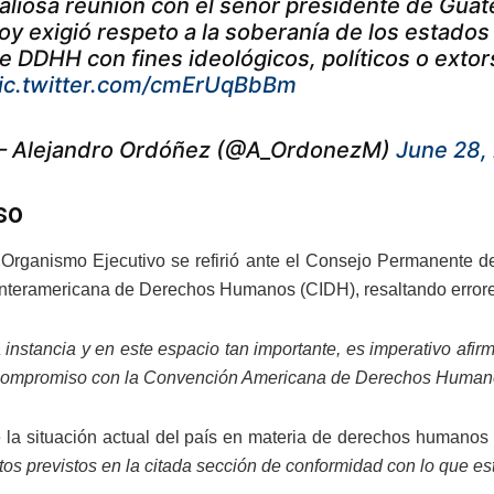
aliosa reunión con el señor presidente de Gua
oy exigió respeto a la soberanía de los estados 
e DDHH con fines ideológicos, políticos o extor
ic.twitter.com/cmErUqBbBm
 Alejandro Ordóñez (@A_OrdonezM)
June 28,
so
l Organismo Ejecutivo se refirió ante el Consejo Permanente d
nteramericana de Derechos Humanos (CIDH), resaltando errore
 instancia y en este espacio tan importante, es imperativo af
u compromiso con la Convención Americana de Derechos Huma
e la situación actual del país en materia de derechos humano
os previstos en la citada sección de conformidad con lo que estab