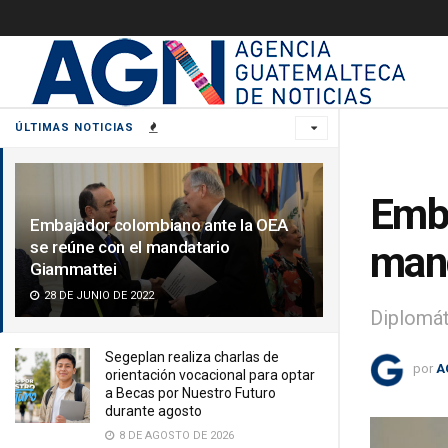
ÚLTIMAS NOTICIAS
Emba
Embajador colombiano ante la OEA
se reúne con el mandatario
mand
Giammattei
28 DE JUNIO DE 2022
Diplomát
Segeplan realiza charlas de
por
A
orientación vocacional para optar
a Becas por Nuestro Futuro
durante agosto
8 DE AGOSTO DE 2026