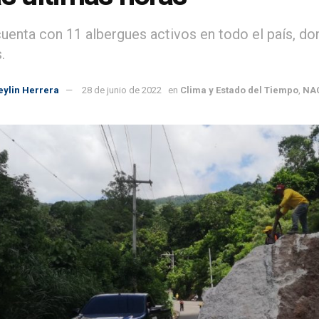
uenta con 11 albergues activos en todo el país, d
s.
eylin Herrera
28 de junio de 2022
en
Clima y Estado del Tiempo
,
NA