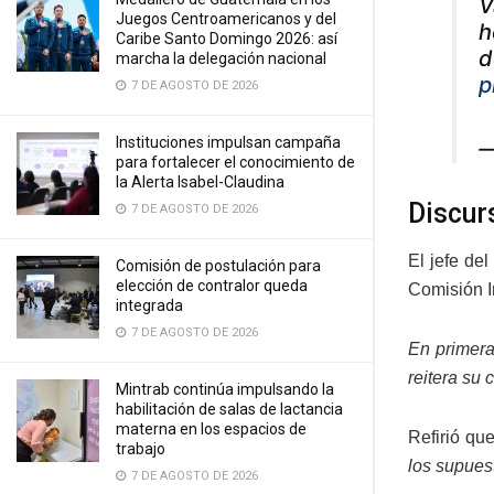
V
Juegos Centroamericanos y del
h
Caribe Santo Domingo 2026: así
d
marcha la delegación nacional
p
7 DE AGOSTO DE 2026
Instituciones impulsan campaña
—
para fortalecer el conocimiento de
la Alerta Isabel-Claudina
Discur
7 DE AGOSTO DE 2026
El jefe de
Comisión de postulación para
elección de contralor queda
Comisión I
integrada
7 DE AGOSTO DE 2026
En primera
reitera s
Mintrab continúa impulsando la
habilitación de salas de lactancia
materna en los espacios de
Refirió qu
trabajo
los supuest
7 DE AGOSTO DE 2026