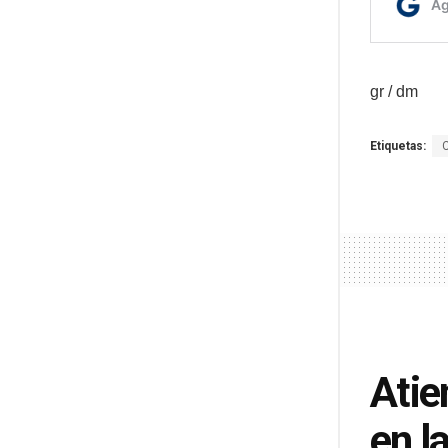
gr / dm
Etiquetas:
Atie
en l