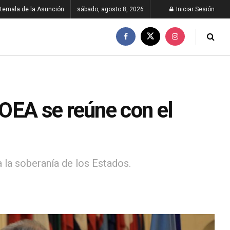
temala de la Asunción
sábado, agosto 8, 2026
Iniciar Sesión
OEA se reúne con el
 la soberanía de los Estados.