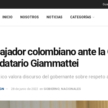
Gua
INICIO
NOSOTROS
NOTICIAS
CATEGORÍAS
jador colombiano ante la 
atario Giammattei
ico valora discurso del gobernante sobre respeto a
GN
28 de junio de 2022
en
GOBIERNO
,
NACIONALES