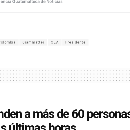
Colombia
Giammattei
OEA
Presidente
nden a más de 60 personas
as últimas horas