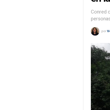
Conred c
persona
por
V