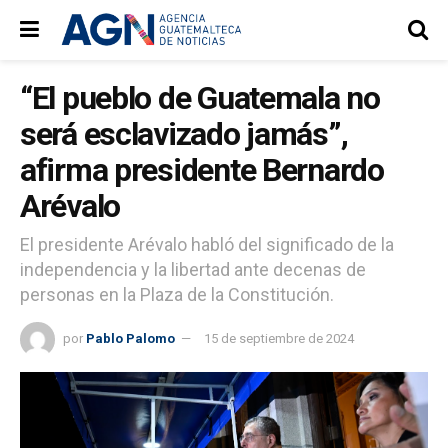
“El pueblo de Guatemala no
será esclavizado jamás”,
afirma presidente Bernardo
Arévalo
El presidente Arévalo habló del significado de la
independencia y la libertad ante decenas de
personas en la Plaza de la Constitución.
por
Pablo Palomo
15 de septiembre de 2024