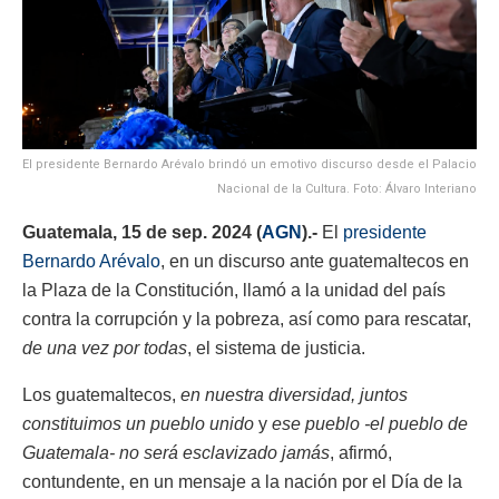
El presidente Bernardo Arévalo brindó un emotivo discurso desde el Palacio
Nacional de la Cultura. Foto: Álvaro Interiano
Guatemala, 15 de sep. 2024 (
AGN
).-
El
presidente
Bernardo Arévalo
, en un discurso ante guatemaltecos en
la Plaza de la Constitución, llamó a la unidad del país
contra la corrupción y la pobreza, así como para rescatar,
de una vez por todas
, el sistema de justicia.
Los guatemaltecos,
en nuestra diversidad, juntos
constituimos un pueblo unido
y
ese pueblo -el pueblo de
Guatemala- no será esclavizado jamás
, afirmó,
contundente, en un mensaje a la nación por el Día de la