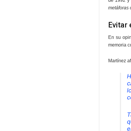
de 1992 y 
metáforas 
Evitar
En su opin
memoria co
Martínez af
H
c
l
c
T
q
e