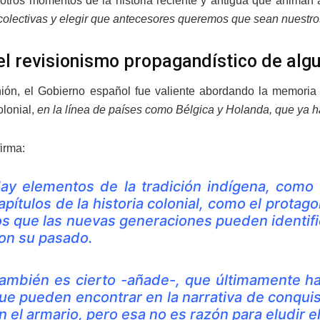
otros momentos de la historia reciente y antigua que animan
colectivas y elegir que antecesores queremos que sean nuestro
 el revisionismo propagandístico de alg
ión, el Gobierno español fue valiente abordando la memoria h
lonial,
en la línea de países como Bélgica y Holanda, que ya 
irma:
ay elementos de la tradición indígena, como
apítulos de la historia colonial, como el prota
os que las nuevas generaciones pueden identific
on su pasado
.
ambién es cierto -añade-, que últimamente hay
ue pueden encontrar en la narrativa de conqui
n el armario, pero esa no es razón para eludir e