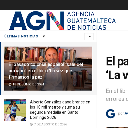
ÚLTIMAS NOTICIAS
El p
El pasado colonial español “sale del
armario” en el libro ‘La vez que
‘La 
firmamos la paz’
18 DE JUNIO DE 2024
En el li
errores 
Alberto González gana bronce en
los 10 mil metros y suma su
segunda medalla en Santo
por
A
Domingo 2026
7 DE AGOSTO DE 2026