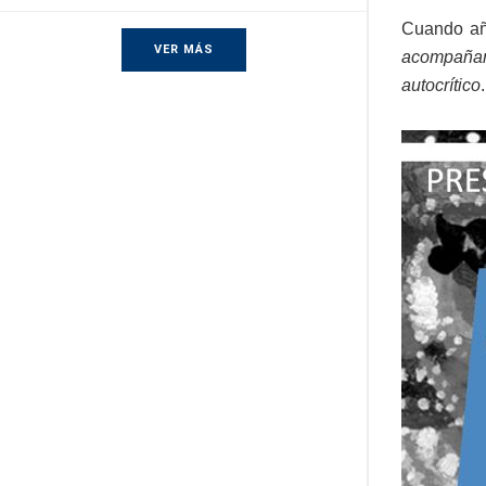
Cuando año
VER MÁS
acompaña
autocrítico
.