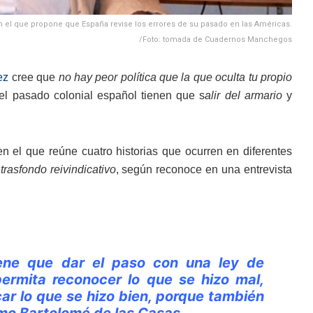
en el que propone que España revise los errores de su pasado en las Américas.
/Foto: tomada de Cuadernos Manchegos
ez
cree que
no hay peor política que la que oculta tu propio
 el pasado colonial español tienen que s
alir del armario
y
en el que reúne cuatro historias que ocurren en diferentes
trasfondo reivindicativo
, según reconoce en una entrevista
tiene que dar el paso con una ley de
ermita reconocer lo que se hizo mal,
car lo que se hizo bien, porque también
omo Bartolomé de las Casas.