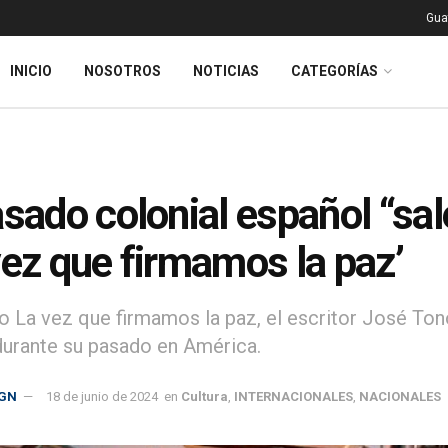
Gua
INICIO
NOSOTROS
NOTICIAS
CATEGORÍAS
asado colonial español “sale
vez que firmamos la paz’
bro La vez que firmamos la paz, el escritor José 
durante su pasado en América.
GN
18 de junio de 2024
en
Cultura
,
INTERNACIONALES
,
NACIONALES