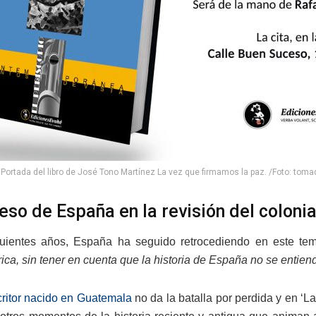
Portada del libro de José Tono Martínez La vez que firmamos la paz. /Foto: tomad
eso de España en la revisión del coloni
guientes años, España ha seguido retrocediendo en este t
ica, sin tener en cuenta que la historia de España no se entien
critor nacido en Guatemala
no da la batalla por perdida y en ‘L