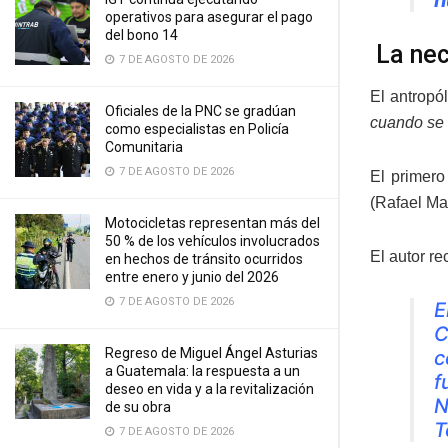
operativos para asegurar el pago
del bono 14
La nec
7 DE AGOSTO DE 2026
El antropó
Oficiales de la PNC se gradúan
cuando se 
como especialistas en Policía
Comunitaria
7 DE AGOSTO DE 2026
El primero 
(Rafael Ma
Motocicletas representan más del
50 % de los vehículos involucrados
El autor re
en hechos de tránsito ocurridos
entre enero y junio del 2026
7 DE AGOSTO DE 2026
E
C
Regreso de Miguel Ángel Asturias
c
a Guatemala: la respuesta a un
f
deseo en vida y a la revitalización
N
de su obra
T
7 DE AGOSTO DE 2026