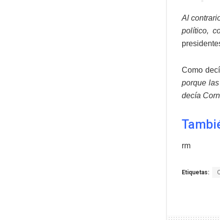
Al contrar
político, 
presidente
Como decía
porque las
decía Corne
Tambié
rm
Etiquetas: