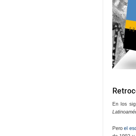
Retroc
En los si
Latinoamér
Pero
el es