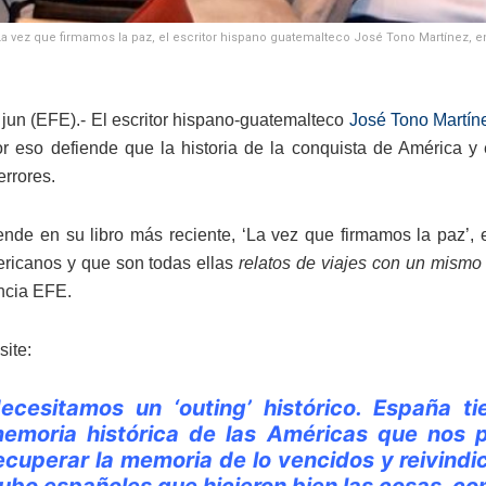
 La vez que firmamos la paz, el escritor hispano guatemalteco José Tono Martínez, 
 jun (EFE).- El escritor hispano-guatemalteco
José Tono Martín
or eso defiende que la historia de la conquista de América y
errores.
iende en su libro más reciente, ‘La vez que firmamos la paz’, 
ricanos y que son todas ellas
relatos de viajes con un mismo 
ncia EFE.
site:
ecesitamos un ‘outing’ histórico. España 
emoria histórica de las Américas que nos p
ecuperar la memoria de lo vencidos y reivindi
ubo españoles que hicieron bien las cosas, c