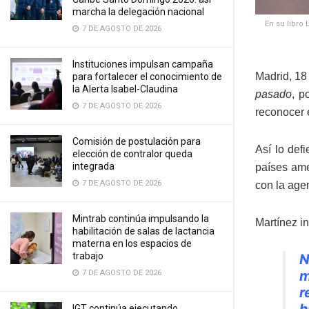
marcha la delegación nacional
En su libro
7 DE AGOSTO DE 2026
Instituciones impulsan campaña
Madrid, 18
para fortalecer el conocimiento de
la Alerta Isabel-Claudina
pasado
, p
7 DE AGOSTO DE 2026
reconocer 
Comisión de postulación para
Así lo def
elección de contralor queda
integrada
países ame
7 DE AGOSTO DE 2026
con la age
Mintrab continúa impulsando la
Martínez in
habilitación de salas de lactancia
materna en los espacios de
trabajo
N
m
7 DE AGOSTO DE 2026
r
h
IGT continúa ejecutando