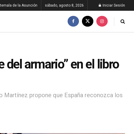
temala de la Asunción
sábado, agosto 8, 2026
Iniciar Sesión
 del armario” en el libro
Tono Martínez propone que España reconozca los