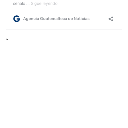
ir
Etiquetas:
el Vaticano
Papa Francisco
AGN.GT - 2021