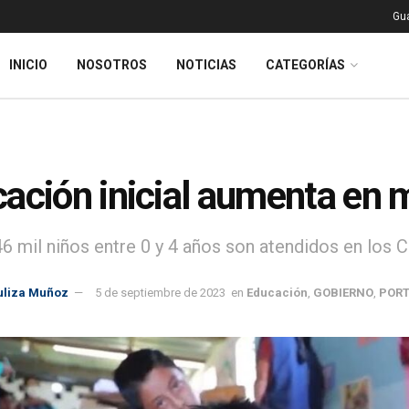
Gu
INICIO
NOSOTROS
NOTICIAS
CATEGORÍAS
ación inicial aumenta en 
6 mil niños entre 0 y 4 años son atendidos en los C
uliza Muñoz
5 de septiembre de 2023
en
Educación
,
GOBIERNO
,
POR