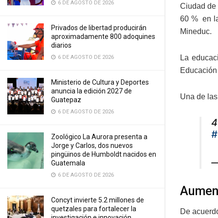
6 DE AGOSTO DE 2026
Ciudad de 
60 % en la
Privados de libertad producirán
Mineduc.
aproximadamente 800 adoquines
diarios
La educaci
6 DE AGOSTO DE 2026
Educación 
Ministerio de Cultura y Deportes
anuncia la edición 2027 de
Una de las 
Guatepaz
6 DE AGOSTO DE 2026
4
#
Zoológico La Aurora presenta a
Jorge y Carlos, dos nuevos
pingüinos de Humboldt nacidos en
—
Guatemala
6 DE AGOSTO DE 2026
Aument
Concyt invierte 5.2 millones de
quetzales para fortalecer la
De acuerdo
investigación e innovación