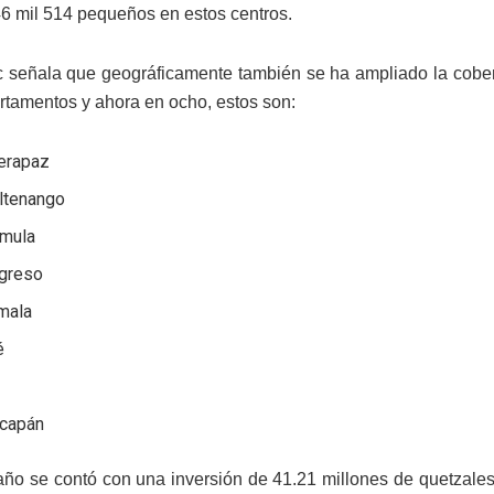
46 mil 514 pequeños en estos centros.
 señala que geográficamente también se ha ampliado la cobert
rtamentos y ahora en ocho, estos son:
Verapaz
ltenango
imula
ogreso
mala
é
á
icapán
año se contó con una inversión de 41.21 millones de quetzales,