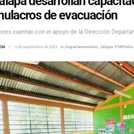
alapa desarrollan capacita
mulacros de evacuación
ones cuentan con el apoyo de la Dirección Departa
GN
5 de septiembre de 2023
en
Departamentales
,
Jalapa
,
PORTADA