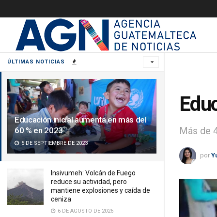
ÚLTIMAS NOTICIAS
Educ
Educación inicial aumenta en más del
Más de 4
60 % en 2023
5 DE SEPTIEMBRE DE 2023
por
Y
Insivumeh: Volcán de Fuego
reduce su actividad, pero
mantiene explosiones y caída de
ceniza
6 DE AGOSTO DE 2026