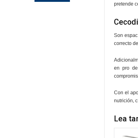
pretende c
Cecodi
Son espaci
correcto d
Adicionalm
en pro del
compromis
Con el ap
nutrición, 
Lea ta