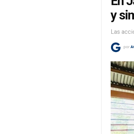
En J
y si
Las acci
por
A