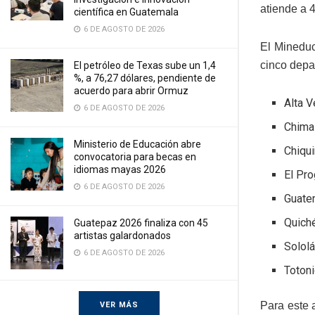
atiende a 
científica en Guatemala
6 DE AGOSTO DE 2026
El Mineduc
cinco depa
El petróleo de Texas sube un 1,4
%, a 76,27 dólares, pendiente de
acuerdo para abrir Ormuz
Alta 
6 DE AGOSTO DE 2026
Chima
Ministerio de Educación abre
Chiqu
convocatoria para becas en
idiomas mayas 2026
El Pr
6 DE AGOSTO DE 2026
Guate
Quich
Guatepaz 2026 finaliza con 45
artistas galardonados
Solol
6 DE AGOSTO DE 2026
Toton
Para este 
VER MÁS