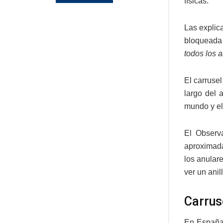
físicas.
Las explic
bloqueada 
todos los 
El carruse
largo del 
mundo y el
El Observ
aproximada
los anular
ver un anil
Carrus
En España 