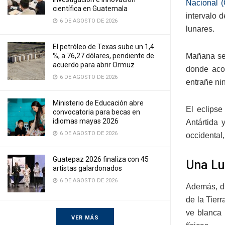
Nacional 
científica en Guatemala
intervalo 
6 DE AGOSTO DE 2026
lunares.
El petróleo de Texas sube un 1,4
%, a 76,27 dólares, pendiente de
Mañana se 
acuerdo para abrir Ormuz
donde aco
6 DE AGOSTO DE 2026
entrañe ni
Ministerio de Educación abre
El eclipse
convocatoria para becas en
idiomas mayas 2026
Antártida 
6 DE AGOSTO DE 2026
occidental
Guatepaz 2026 finaliza con 45
Una Lu
artistas galardonados
6 DE AGOSTO DE 2026
Además, du
de la Tierr
ve blanca 
VER MÁS