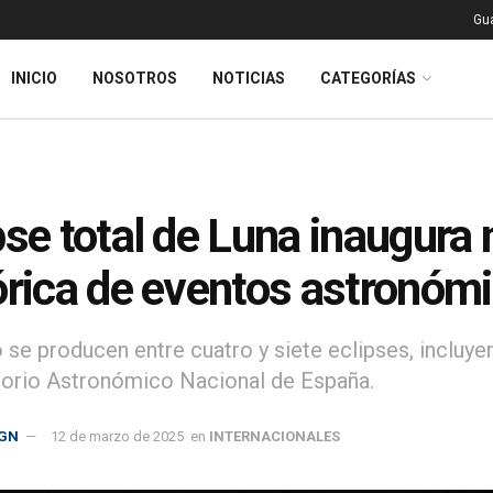
Gu
INICIO
NOSOTROS
NOTICIAS
CATEGORÍAS
pse total de Luna inaugur
órica de eventos astronóm
 se producen entre cuatro y siete eclipses, incluye
orio Astronómico Nacional de España.
GN
12 de marzo de 2025
en
INTERNACIONALES