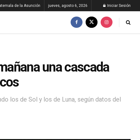
atemala de la Asunción
jueves, agosto 6, 2026
Iniciar Sesión
a mañana una cascada
icos
ndo los de Sol y los de Luna, según datos del