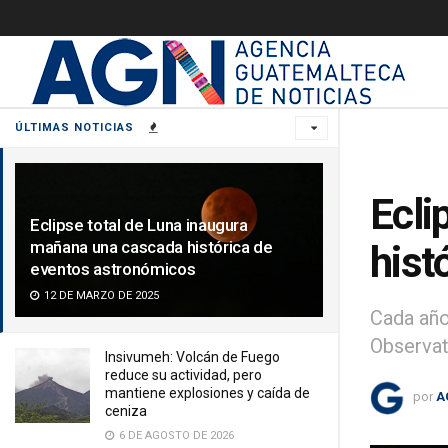
ÚLTIMAS NOTICIAS
Ecli
Eclipse total de Luna inaugura
mañana una cascada histórica de
hist
eventos astronómicos
12 DE MARZO DE 2025
Cada año
Observat
Insivumeh: Volcán de Fuego
reduce su actividad, pero
mantiene explosiones y caída de
por
A
ceniza
6 DE AGOSTO DE 2026