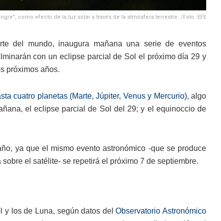
gre", como efecto de la luz solar a través de la atmósfera terrestre. /Foto: EFE
parte del mundo, inaugura mañana una serie de eventos
minarán con un eclipse parcial de Sol el próximo día 29 y
os próximos años.
ta cuatro planetas (Marte, Júpiter, Venus y Mercurio),
algo
ana, el eclipse parcial de Sol del 29; y el equinoccio de
 año, ya que el mismo evento astronómico -que se produce
 sobre el satélite- se repetirá el próximo 7 de septiembre.
ol y los de Luna, según datos del
Observatorio Astronómico