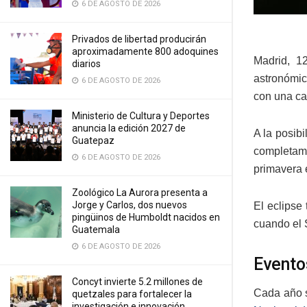
6 DE AGOSTO DE 2026
Privados de libertad producirán
aproximadamente 800 adoquines
Madrid, 1
diarios
astronómic
6 DE AGOSTO DE 2026
con una ca
Ministerio de Cultura y Deportes
anuncia la edición 2027 de
A la posib
Guatepaz
completame
6 DE AGOSTO DE 2026
primavera 
Zoológico La Aurora presenta a
Jorge y Carlos, dos nuevos
El eclipse
pingüinos de Humboldt nacidos en
cuando el S
Guatemala
6 DE AGOSTO DE 2026
Evento
Concyt invierte 5.2 millones de
Cada año s
quetzales para fortalecer la
investigación e innovación