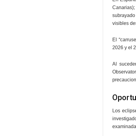
Canarias);
subrayado 
visibles d
El “carrus
2026 y el 
Al suceder
Observato
precaucion
Oportu
Los eclips
investigad
examinada,