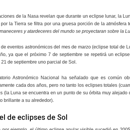
aciones de la Nasa revelan que durante un eclipse lunar, la Lun
por la Tierra se filtra por una gruesa porción de la atmósfera t
amaneceres y atardeceres del mundo se proyectaran sobre la L
l de eventos astronómicos del mes de marzo (eclipse total de 
año, ya que el próximo 7 de septiembre se repetirá un eclipse
 21 de septiembre uno parcial de Sol.
atorio Astronómico Nacional ha señalado que es común obs
mente cada dos años, pero no tanto los eclipses totales (cuand
es (la Luna se encuentra en un punto de su órbita muy alejado 
lo brillante a su alrededor).
el de eclipses de Sol
por ejemplo, el último eclipse anular visible sucedió en 2005