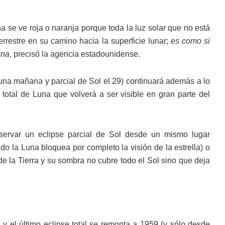
a se ve roja o naranja porque toda la luz solar que no está
errestre en su camino hacia la superficie lunar;
es como si
una
, precisó la agencia estadounidense.
Luna mañana y parcial de Sol el 29) continuará además a lo
 total de Luna que volverá a ser visible en gran parte del
ervar un eclipse parcial de Sol desde un mismo lugar
o la Luna bloquea por completo la visión de la estrella) o
de la Tierra y su sombra no cubre todo el Sol sino que deja
 y el último eclipse total se remonta a 1959 (y sólo desde