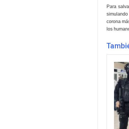
Para salvar
simulando 
corona más
los humanos
Tambié