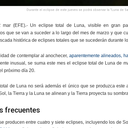
Durante el eclipse de este jueves se podrá observar la "Luna de San
2 mar (EFE).- Un eclipse total de Luna, visible en gran 
os que se van a suceder a lo largo del mes de marzo y que cul
scada histórica de eclipses totales que se sucederán durante l
ilidad de contemplar al anochecer,
aparentemente alineados, has
nte inusual, se suma este mes el eclipse total de Luna de mañ
el próximo día 20.
 total de Luna no será además el único que se produzca este
ol, la Tierra y la Luna se alinean y la Tierra proyecta su sombra
s frecuentes
e producen entre cuatro y siete eclipses, incluyendo los de S