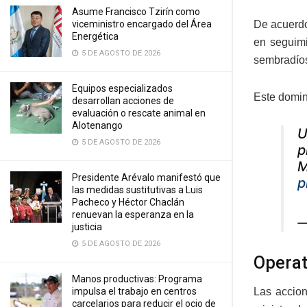
Asume Francisco Tzirín como
De acuerdo
viceministro encargado del Área
Energética
en seguimi
5 DE AGOSTO DE 2026
sembradíos
Equipos especializados
Este doming
desarrollan acciones de
evaluación o rescate animal en
Alotenango
U
5 DE AGOSTO DE 2026
p
M
Presidente Arévalo manifestó que
p
las medidas sustitutivas a Luis
Pacheco y Héctor Chaclán
renuevan la esperanza en la
—
justicia
5 DE AGOSTO DE 2026
Operat
Manos productivas: Programa
impulsa el trabajo en centros
Las accion
carcelarios para reducir el ocio de