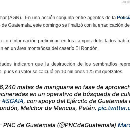
Las p
mar (AGN).- En una acción conjunta entre agentes de la
Policí
to de Guatemala, este domingo se finalizó con la erradicación
 con información preliminar, en los campos detectados había 
n en un área montañosa del caserío El Rondón.
dades indicaron que la destrucción de los sembradíos repre
o, pues su valor se calculó en 10 millones 125 mil quetzales.
6,240 matas de mariguana en fase de aprovech
ncineradas en un operativo de búsqueda de culti
a
#SGAIA
, con apoyo del Ejército de Guatemala
ondón, Melchor de Mencos, Petén.
pic.twitte
 PNC de Guatemala (@PNCdeGuatemala)
Mar