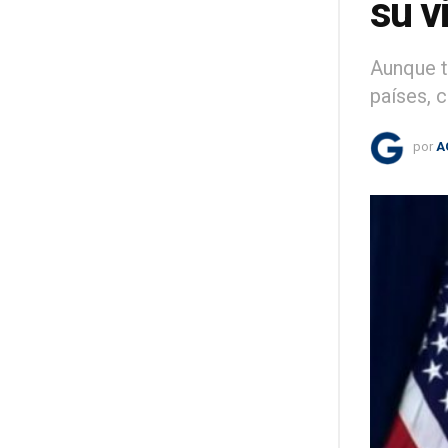
su v
Aunque t
países, 
por
A