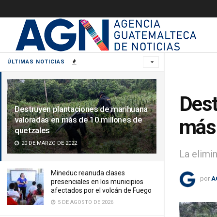
ÚLTIMAS NOTICIAS
Dest
Destruyen plantaciones de marihuana
valoradas en más de 10 millones de
más 
quetzales
20 DE MARZO DE 2022
La elimin
Mineduc reanuda clases
por
A
presenciales en los municipios
afectados por el volcán de Fuego
5 DE AGOSTO DE 2026