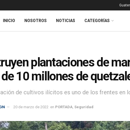
Guatem
INICIO
NOSOTROS
NOTICIAS
CATEGORÍAS
ruyen plantaciones de mar
de 10 millones de quetzal
ación de cultivos ilícitos es uno de los frentes en 
GN
20 de marzo de 2022
en
PORTADA
,
Seguridad