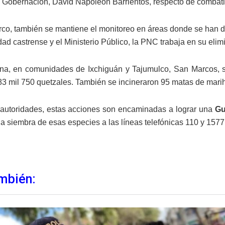
e Gobernación, David Napoleón Barrientos, respecto de combatir 
co, también se mantiene el monitoreo en áreas donde se han d
dad castrense y el Ministerio Público, la PNC trabaja en su elim
na, en comunidades de Ixchiguán y Tajumulco, San Marcos, 
83 mil 750 quetzales. También se incineraron 95 matas de mari
autoridades, estas acciones son encaminadas a lograr una
Gu
la siembra de esas especies a las líneas telefónicas 110 y 1577
mbién: