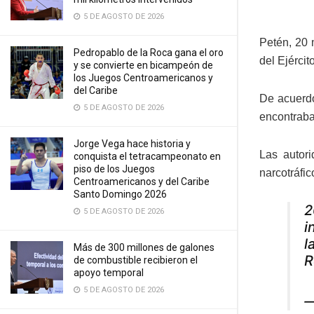
5 DE AGOSTO DE 2026
Petén, 20 
Pedropablo de la Roca gana el oro
del Ejérci
y se convierte en bicampeón de
los Juegos Centroamericanos y
del Caribe
De acuerdo
5 DE AGOSTO DE 2026
encontraba
Jorge Vega hace historia y
Las autori
conquista el tetracampeonato en
piso de los Juegos
narcotráfic
Centroamericanos y del Caribe
Santo Domingo 2026
2
5 DE AGOSTO DE 2026
i
l
Más de 300 millones de galones
R
de combustible recibieron el
apoyo temporal
5 DE AGOSTO DE 2026
—