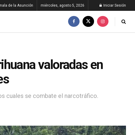
ala de la Asunción
miércoles, agosto 5, 2026
Iniciar Sesión
ihuana valoradas en
es
los cuales se combate el narcotráfico.