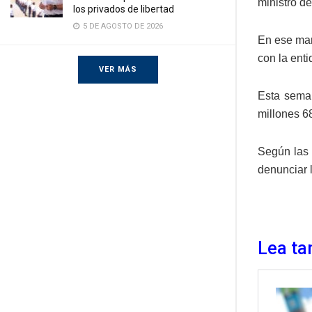
ministro d
los privados de libertad
5 DE AGOSTO DE 2026
En ese mar
con la enti
VER MÁS
Esta sema
millones 6
Según las 
denunciar 
Lea ta