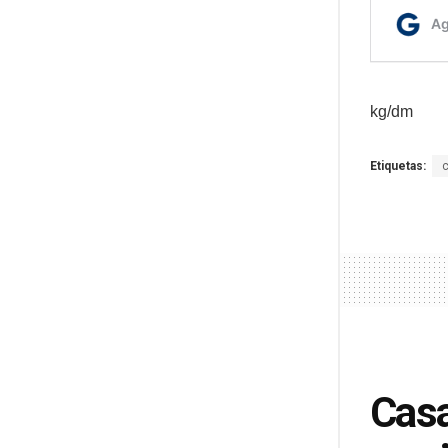
kg/dm
Etiquetas:
c
Casa