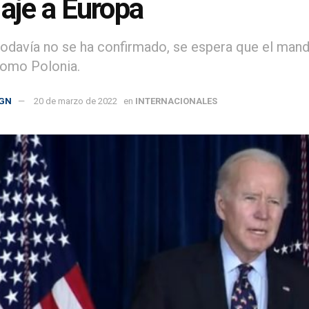
iaje a Europa
odavía no se ha confirmado, se espera que el mand
como Polonia.
GN
20 de marzo de 2022
en
INTERNACIONALES