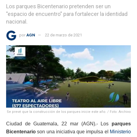
Los parques Bicentenario pretenden ser un
"espacio de encuentro" para fortalecer la identidad
nacional.
por
AGN
22 de marzo de 2021
Se prevé que la construcción de los parques inicie este año. / Foto: Archivo
Ciudad de Guatemala, 22 mar (AGN).- Los
parques
Bicentenario
son una iniciativa que impulsa el
Ministerio