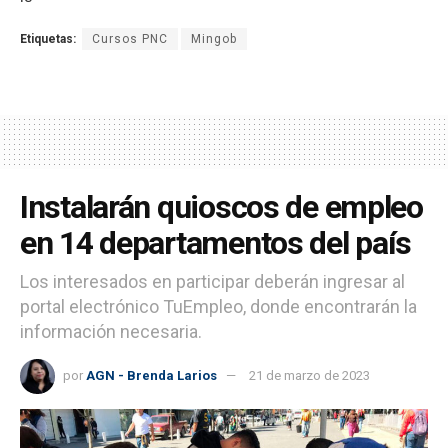
Etiquetas:
Cursos PNC
Mingob
Instalarán quioscos de empleo
en 14 departamentos del país
Los interesados en participar deberán ingresar al
portal electrónico TuEmpleo, donde encontrarán la
información necesaria.
por
AGN - Brenda Larios
21 de marzo de 2023