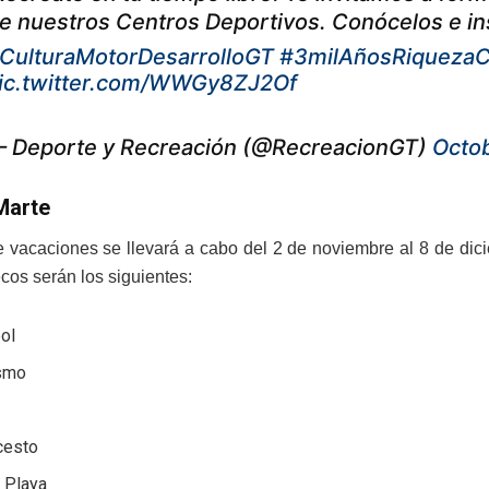
e nuestros Centros Deportivos. Conócelos e ins
CulturaMotorDesarrolloGT
#3milAñosRiquezaC
ic.twitter.com/WWGy8ZJ2Of
 Deporte y Recreación (@RecreacionGT)
Octo
Marte
e vacaciones se llevará a cabo del 2 de noviembre al 8 de dici
cos serán los siguientes:
ol
ismo
l
cesto
 Playa