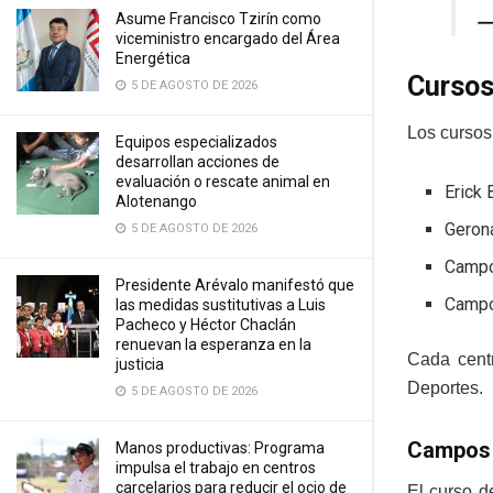
—
Asume Francisco Tzirín como
viceministro encargado del Área
Energética
Cursos
5 DE AGOSTO DE 2026
Los cursos
Equipos especializados
desarrollan acciones de
evaluación o rescate animal en
Erick 
Alotenango
Geron
5 DE AGOSTO DE 2026
Campo
Presidente Arévalo manifestó que
Campo
las medidas sustitutivas a Luis
Pacheco y Héctor Chaclán
renuevan la esperanza en la
Cada centr
justicia
Deportes.
5 DE AGOSTO DE 2026
Campos 
Manos productivas: Programa
impulsa el trabajo en centros
carcelarios para reducir el ocio de
El curso d