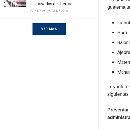
los privados de libertad
guatemalte
5 DE AGOSTO DE 2026
Fútbo
VER MÁS
Porte
Balon
Ajedr
Matem
Manua
Los intere
siguientes
Presentar 
administra