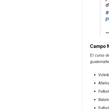
d
#
p
—
Campo 
El curso d
guatemalte
Voleib
Atlet
Futbo
Balon
Futbol