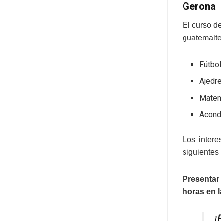
Gerona
El curso d
guatemalte
Fútbo
Ajedr
Matem
Acond
Los intere
siguientes
Presentar
horas en l
¡