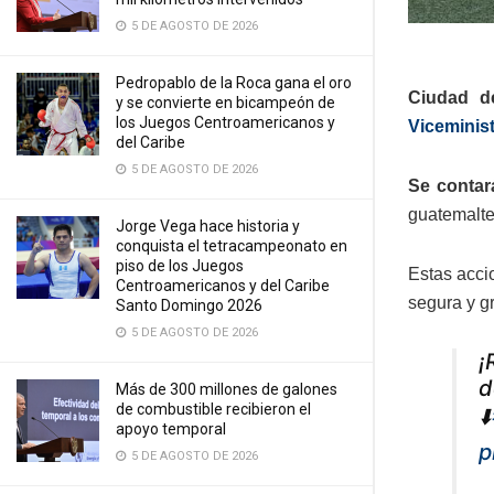
5 DE AGOSTO DE 2026
Pedropablo de la Roca gana el oro
Ciudad de
y se convierte en bicampeón de
los Juegos Centroamericanos y
Viceminist
del Caribe
5 DE AGOSTO DE 2026
Se contar
guatemalte
Jorge Vega hace historia y
conquista el tetracampeonato en
piso de los Juegos
Estas acci
Centroamericanos y del Caribe
segura y gr
Santo Domingo 2026
5 DE AGOSTO DE 2026
¡
d
Más de 300 millones de galones
de combustible recibieron el
⬇️
apoyo temporal
p
5 DE AGOSTO DE 2026