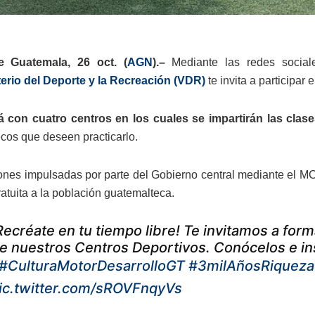
 Guatemala, 26 oct. (
AGN
).–
Mediante las redes socia
erio del Deporte y la Recreación (VDR)
te invita a participa
á con cuatro centros en los cuales se impartirán las clas
cos que deseen practicarlo.
ones impulsadas por parte del Gobierno central mediante el M
atuita a la población guatemalteca.
Recréate en tu tiempo libre! Te invitamos a for
e nuestros Centros Deportivos. Conócelos e ins
#CulturaMotorDesarrolloGT
#3milAñosRiqueza
ic.twitter.com/sROVFnqyVs