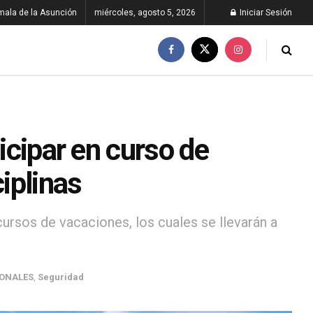
ala de la Asunción
miércoles, agosto 5, 2026
Iniciar Sesión
ticipar en curso de
iplinas
 cursos de vacaciones, los cuales se llevarán a
ONALES
,
Seguridad