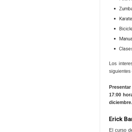
Zumb
Karat
Bicicl
Manua
Clase
Los intere
siguientes
Presentar
17:00 hor
diciembre
Erick B
El curso d