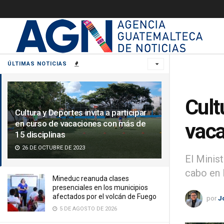
ÚLTIMAS NOTICIAS
Cult
Cultura y Deportes invita a participar
en curso de vacaciones con más de
vaca
15 disciplinas
26 DE OCTUBRE DE 2023
El Minist
cabo en 
Mineduc reanuda clases
presenciales en los municipios
afectados por el volcán de Fuego
por
J
5 DE AGOSTO DE 2026