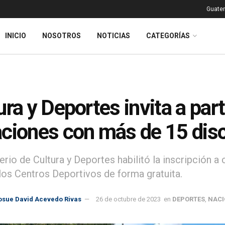
Guatem
INICIO
NOSOTROS
NOTICIAS
CATEGORÍAS
ura y Deportes invita a par
ciones con más de 15 disc
erio de Cultura y Deportes habilitó la inscripción a
los Centros Deportivos de forma gratuita.
osue David Acevedo Rivas
26 de octubre de 2023
en
DEPORTES
,
NACI