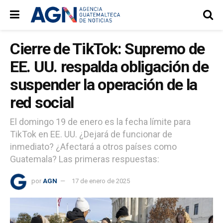
Cierre de TikTok: Supremo de
EE. UU. respalda obligación de
suspender la operación de la
red social
El domingo 19 de enero es la fecha límite para
TikTok en EE. UU. ¿Dejará de funcionar de
inmediato? ¿Afectará a otros países como
Guatemala? Las primeras respuestas:
por
AGN
17 de enero de 2025