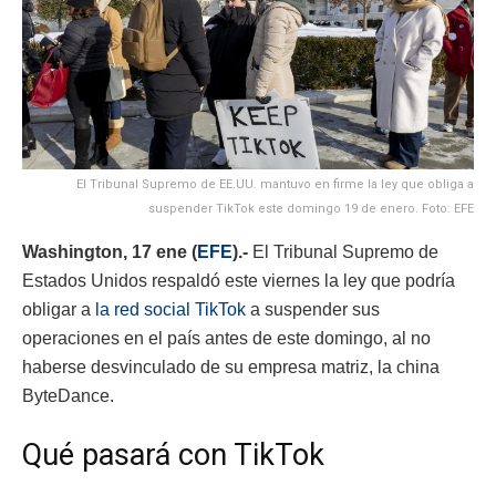
El Tribunal Supremo de EE.UU. mantuvo en firme la ley que obliga a
suspender TikTok este domingo 19 de enero. Foto: EFE
Washington, 17 ene (
EFE
).-
El Tribunal Supremo de
Estados Unidos respaldó este viernes la ley que podría
obligar a
la red social TikTok
a suspender sus
operaciones en el país antes de este domingo, al no
haberse desvinculado de su empresa matriz, la china
ByteDance.
Qué pasará con TikTok