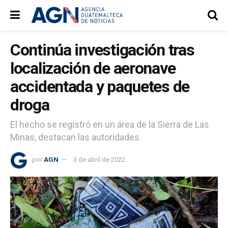
Continúa investigación tras
localización de aeronave
accidentada y paquetes de
droga
El hecho se registró en un área de la Sierra de Las
Minas, destacan las autoridades.
por
AGN
3 de abril de 2022