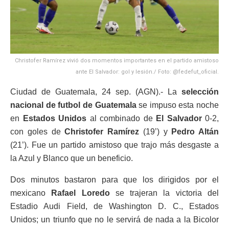
Christofer Ramírez vivió dos momentos importantes en el partido amistoso
ante El Salvador: gol y lesión./ Foto: @fedefut_oficial.
Ciudad de Guatemala, 24 sep. (AGN).- La
selección
nacional de futbol de Guatemala
se impuso esta noche
en
Estados Unidos
al combinado de
El Salvador
0-2,
con goles de
Christofer Ramírez
(19’) y
Pedro Altán
(21’). Fue un partido amistoso que trajo más desgaste a
la Azul y Blanco que un beneficio.
Dos minutos bastaron para que los dirigidos por el
mexicano
Rafael Loredo
se trajeran la victoria del
Estadio Audi Field, de Washington D. C., Estados
Unidos; un triunfo que no le servirá de nada a la Bicolor