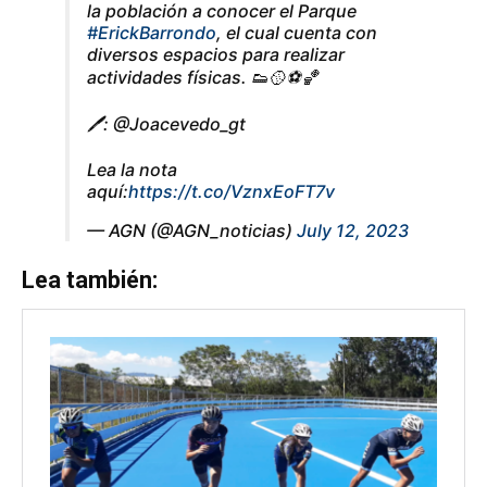
la población a conocer el Parque
#ErickBarrondo
, el cual cuenta con
diversos espacios para realizar
actividades físicas. 👟🥎⚽️🏀
🖊️: @Joacevedo_gt
Lea la nota
aquí:
https://t.co/VznxEoFT7v
— AGN (@AGN_noticias)
July 12, 2023
Lea también: