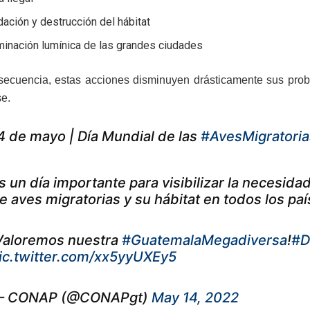
ación y destrucción del hábitat
minación lumínica de las grandes ciudades
cuencia, estas acciones disminuyen drásticamente sus probab
se.
4 de mayo | Día Mundial de las
#AvesMigratoria
s un día importante para visibilizar la necesid
e aves migratorias y su hábitat en todos los paí
Valoremos nuestra
#GuatemalaMegadiversa
!
#D
ic.twitter.com/xx5yyUXEy5
 CONAP (@CONAPgt)
May 14, 2022