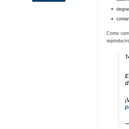
degrad
conta
Como conse
reproducir
1
E
d
¡
p
—