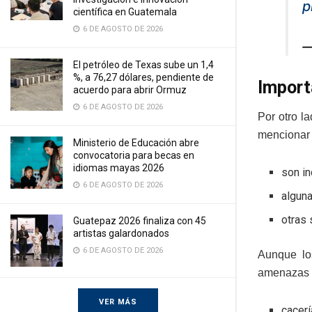
p
científica en Guatemala
6 DE AGOSTO DE 2026
—
El petróleo de Texas sube un 1,4
%, a 76,27 dólares, pendiente de
Import
acuerdo para abrir Ormuz
6 DE AGOSTO DE 2026
Por otro l
mencionar 
Ministerio de Educación abre
convocatoria para becas en
idiomas mayas 2026
son i
6 DE AGOSTO DE 2026
alguna
otras 
Guatepaz 2026 finaliza con 45
artistas galardonados
6 DE AGOSTO DE 2026
Aunque lo
amenazas p
VER MÁS
cacerí