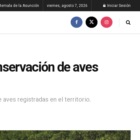
temala de la Asunción
viernes, agosto 7, 2026
Iniciar Sesión
nservación de aves
ves registradas en el territorio.