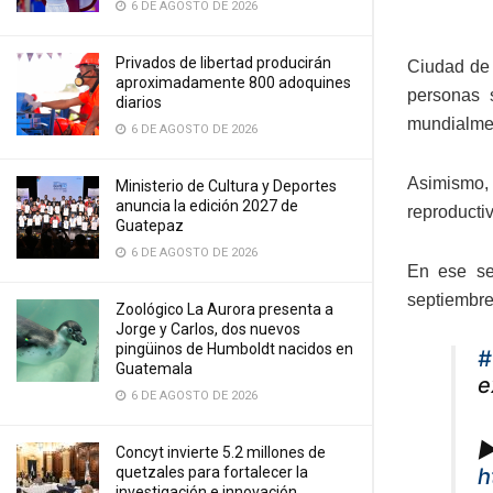
6 DE AGOSTO DE 2026
Privados de libertad producirán
Ciudad de 
aproximadamente 800 adoquines
personas 
diarios
mundialmen
6 DE AGOSTO DE 2026
Asimismo, 
Ministerio de Cultura y Deportes
anuncia la edición 2027 de
reproducti
Guatepaz
6 DE AGOSTO DE 2026
En ese sen
septiembre
Zoológico La Aurora presenta a
Jorge y Carlos, dos nuevos
pingüinos de Humboldt nacidos en
#
Guatemala
e
6 DE AGOSTO DE 2026
▶
Concyt invierte 5.2 millones de
h
quetzales para fortalecer la
investigación e innovación