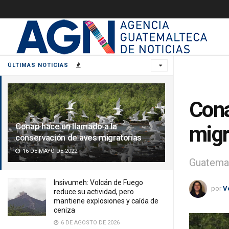
ÚLTIMAS NOTICIAS
Cona
Conap hace un llamado a la
migr
conservación de aves migratorias
16 DE MAYO DE 2022
Guatemal
Insivumeh: Volcán de Fuego
por
V
reduce su actividad, pero
mantiene explosiones y caída de
ceniza
6 DE AGOSTO DE 2026