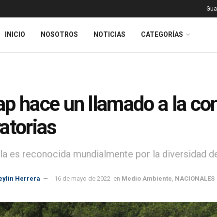
Gua
INICIO
NOSOTROS
NOTICIAS
CATEGORÍAS
p hace un llamado a la co
atorias
a es reconocida mundialmente por la diversidad de a
eylin Herrera
16 de mayo de 2022
en
Medio Ambiente
,
NACIONALES