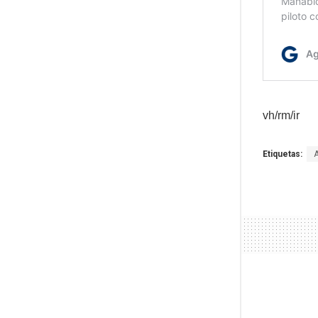
vh/rm/ir
Etiquetas: