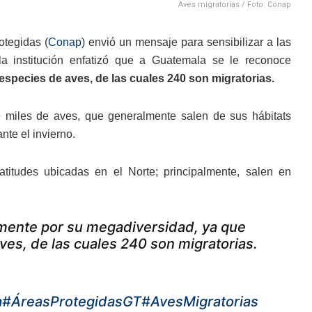
Aves migratorias / Foto: Conap
tegidas (
Conap
) envió un mensaje para sensibilizar a las
la institución enfatizó que a Guatemala se le reconoce
especies de aves, de las cuales 240 son migratorias.
e miles de aves, que generalmente salen de sus hábitats
nte el invierno.
atitudes ubicadas en el Norte; principalmente, salen en
mente por su megadiversidad, ya que
ves, de las cuales 240 son migratorias.
a
#ÁreasProtegidasGT
#AvesMigratorias