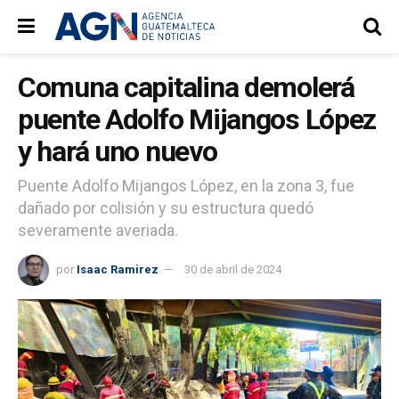
Comuna capitalina demolerá
puente Adolfo Mijangos López
y hará uno nuevo
Puente Adolfo Mijangos López, en la zona 3, fue
dañado por colisión y su estructura quedó
severamente averiada.
por
Isaac Ramirez
30 de abril de 2024