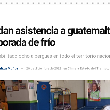
dan asistencia a guatemalt
orada de frío
bilitado ocho albergues en todo el territorio nacion
uliza Muñoz
26 de diciembre de 2022
en
Clima y Estado del Tiempo
,