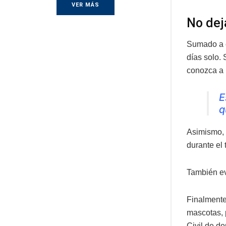
VER MÁS
No dej
Sumado a e
días solo. 
conozca a 
E
q
Asimismo, 
durante el
También ev
Finalmente
mascotas, 
Civil de do