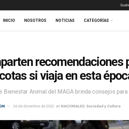
Guat
INICIO
NOSOTROS
NOTICIAS
CATEGORÍAS
arten recomendaciones pa
otas si viaja en esta époc
e Bienestar Animal del MAGA brinda consejos para v
GN
26 de diciembre de 2022
en
NACIONALES
,
Sociedad y Cultura