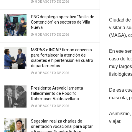
8 DE AGOSTO DE 2026
PNC despliega operativo “Anillo de
Ciudad de 
Contención” en sectores de Villa
Nueva
visitar a s
8 DE AGOSTO DE 2026
(MAGA), co
MSPAS e INCAP firman convenio
En ese sen
para fortalecer la atención de
caso de los
diabetes e hipertensión en cuatro
departamentos
muy largos
8 DE AGOSTO DE 2026
fisiológicas
Presidente Arévalo lamenta
De esa cue
fallecimiento de Rodolfo
mascota, p
Rohrmoser Valdeavellano
8 DE AGOSTO DE 2026
Asimismo, 
Segeplan realiza charlas de
viajar.
orientación vocacional para optar
a Becas por Nuestro Futuro