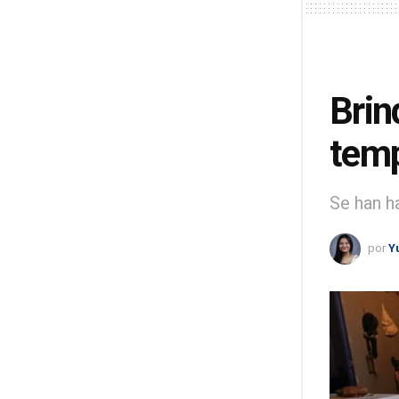
Brin
temp
Se han ha
por
Y