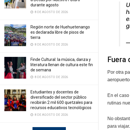
U
durante agosto
h
8 DE AGOSTO DE 2026
e
g
Región norte de Huehuetenango
es declarada libre de pisos de
tierra
—
8 DE AGOSTO DE 2026
Fuera 
Finde Cultural: la música, danza y
literatura llenan de cultura este fin
de semana
Por otra pa
8 DE AGOSTO DE 2026
aeropuertos
Estudiantes y docentes de
En el caso
diversificado del sector público
recibirán 2 mil 600 quetzales para
rutinas nu
recursos educativos tecnológicos
8 DE AGOSTO DE 2026
No obstant
para viajar