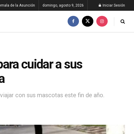
emala de la Asunción
domingo, agosto 9, 2026
Iniciar Sesión
ra cuidar a sus
a
iajar con sus mascotas este fin de año.