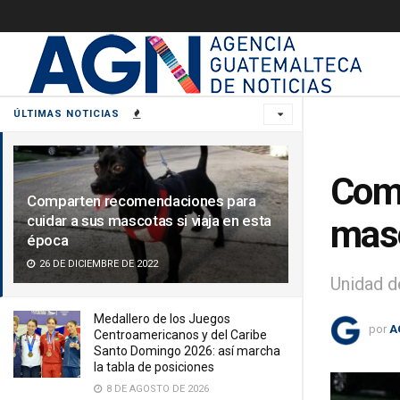
ÚLTIMAS NOTICIAS
Comp
Comparten recomendaciones para
cuidar a sus mascotas si viaja en esta
masc
época
26 DE DICIEMBRE DE 2022
Unidad d
Medallero de los Juegos
por
A
Centroamericanos y del Caribe
Santo Domingo 2026: así marcha
la tabla de posiciones
8 DE AGOSTO DE 2026