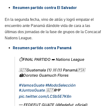
Resumen partido contra El Salvador
En la segunda fecha, vino de atrás y logró empatar el
encuentro ante Panamá dándole vida de cara a las
últimas dos jornadas de la fase de grupos de la Concacaf
Nations League.
Resumen partido contra Panamá
⏱️FINAL PARTIDO ➡️ Nations League
🇬🇹Guatemala (1) 🆚 (1) Panamá🇵🇦
🏟️Doroteo Guamuch Flores
#VamosGuate
#ModoSelección
#JuntosGuate
🇬🇹⚽️💙
pic.twitter.com/LCSb5E7K6n
— FEDEFUT GUATE (@fedefut_oficial)