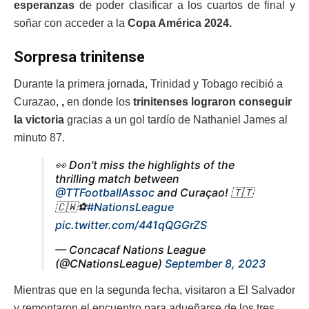
esperanzas
de poder clasificar a los cuartos de final y
soñar con acceder a la
Copa América 2024.
Sorpresa trinitense
Durante la primera jornada, Trinidad y Tobago recibió a
Curazao,
,
en donde los
trinitenses lograron conseguir
la victoria
gracias a un gol tardío de Nathaniel James al
minuto 87.
👀 Don't miss the highlights of the
thrilling match between
@TTFootballAssoc
and Curaçao! 🇹🇹
🇨🇼⚽
#NationsLeague
pic.twitter.com/441qQGGrZS
— Concacaf Nations League
(@CNationsLeague)
September 8, 2023
Mientras que en la segunda fecha, visitaron a El Salvador
y remontaron el encuentro para adueñarse de los tres