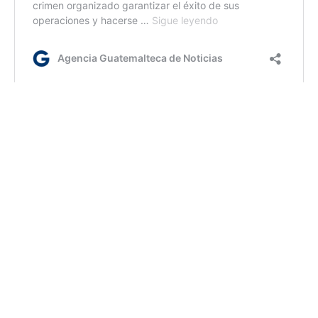
jm/
Etiquetas:
Combate a extorsiones
Mingob
AGN.GT - 2021