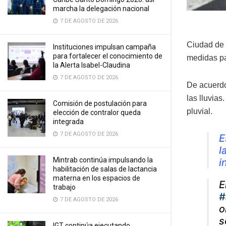
marcha la delegación nacional
7 DE AGOSTO DE 2026
Ciudad de 
Instituciones impulsan campaña
para fortalecer el conocimiento de
medidas par
la Alerta Isabel-Claudina
7 DE AGOSTO DE 2026
De acuerdo
las lluvias
Comisión de postulación para
pluvial.
elección de contralor queda
integrada
7 DE AGOSTO DE 2026
E
l
Mintrab continúa impulsando la
i
habilitación de salas de lactancia
materna en los espacios de
E
trabajo
#
7 DE AGOSTO DE 2026
o
s
IGT continúa ejecutando