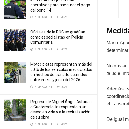
operativos para asegurar el pago
del bono 14
—
7 DE AGOSTO DE 2026
Medida
Oficiales de la PNC se gradúan
como especialistas en Policía
Comunitaria
Mario Agui
7 DE AGOSTO DE 2026
determinar 
Motocicletas representan más del
No obstant
50 % de los vehículos involucrados
talud e int
en hechos de tránsito ocurridos
entre enero y junio del 2026
7 DE AGOSTO DE 2026
Además, s
coordinaci
Regreso de Miguel Ángel Asturias
el transpo
a Guatemala: la respuesta a un
deseo en vida y a la revitalización
de su obra
De igual m
7 DE AGOSTO DE 2026