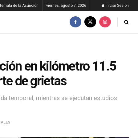
temala de la Asunción
viernes, agosto 7, 2026
Iniciar Sesión
ción en kilómetro 11.5
rte de grietas
da temporal, mientras se ejecutan estudios
NALES