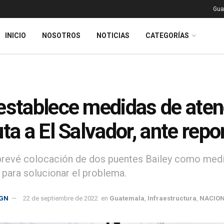
Gua
INICIO
NOSOTROS
NOTICIAS
CATEGORÍAS
establece medidas de aten
uta a El Salvador, ante repo
prevé colocación de dos puentes Bailey como medi
 para solucionar el problema.
GN
22 de septiembre de 2022
en
Guatemala
,
Infraestructura
,
NACIO