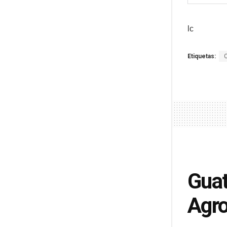
lc
Etiquetas:
Guat
Agro