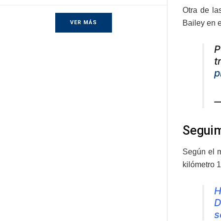
Otra de la
Bailey en e
VER MÁS
P
t
p
—
Seguim
Según el m
kilómetro 1
H
D
s