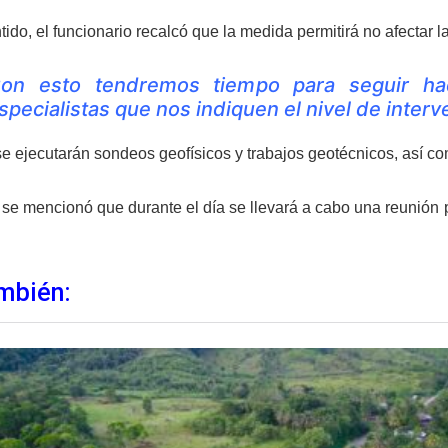
ido, el funcionario recalcó que la medida permitirá no afectar la
on esto tendremos tiempo para seguir ha
specialistas que nos indiquen el nivel de interv
se ejecutarán sondeos geofísicos y trabajos geotécnicos, así co
 se mencionó que durante el día se llevará a cabo una reunión p
mbién: