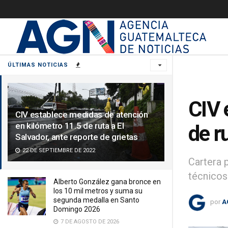
ÚLTIMAS NOTICIAS
CIV 
CIV establece medidas de atención
en kilómetro 11.5 de ruta a El
de r
Salvador, ante reporte de grietas
22 DE SEPTIEMBRE DE 2022
Cartera 
técnicos
Alberto González gana bronce en
los 10 mil metros y suma su
segunda medalla en Santo
por
A
Domingo 2026
7 DE AGOSTO DE 2026