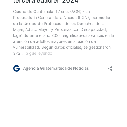
ir
Etiquetas:
Jalapa
maltratos
PGN