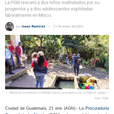
La PGN rescató a dos niños maltratados por su
progenitor y a dos adolescentes explotadas
laboralmente en Mixco.
por
Isaac Ramirez
21 de enero de 2025
Menores sometidos a maltrato fueron rescatados por la PGN en Jalapa. /
Foto: PGN.
Ciudad de Guatemala, 21 ene (AGN).- La
Procuraduría