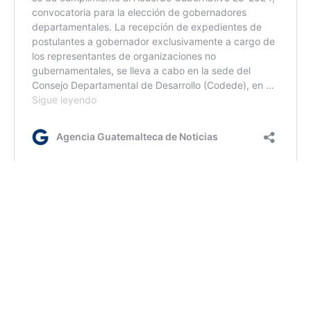
lr/dc/dm
Etiquetas:
Antinarcóticos
Mingob
Seguridad