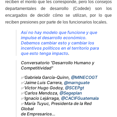
reciben el monto que les corresponde, pero los consejos
departamentales de desarrollo (Codede) son los
encargados de decidir cómo se utilizan, por lo que
reciben presiones por parte de los funcionarios locales.
Así no hay modelo que funcione y que
impulse el desarrollo económico.
Debemos cambiar esto y cambiar los
incentivos políticos en el territorio para
que esto tenga impacto
.
Conversatorio "Desarrollo Humano y
Competitividad"
✅Gabriela García-Quinn,
@MINECOGT
✅Jaime Luis Carrera,
@marnguate
✅Víctor Hugo Godoy,
@SCEPgt
✅Carlos Mendoza,
@Segeplan
✅Ignacio Lejárraga,
@CACIFGuatemala
✅María Tuyuc, Presidenta de la Red
Global
de Empresarios…