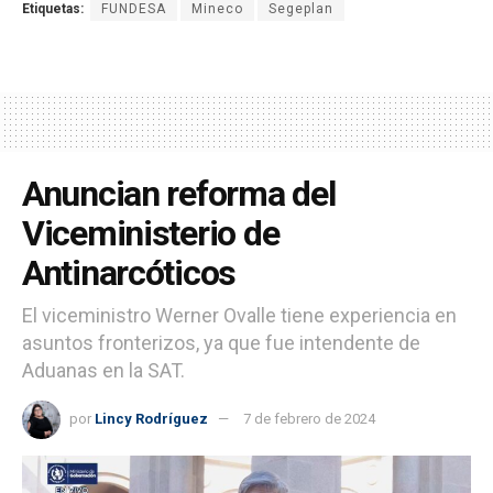
Etiquetas:
FUNDESA
Mineco
Segeplan
Anuncian reforma del
Viceministerio de
Antinarcóticos
El viceministro Werner Ovalle tiene experiencia en
asuntos fronterizos, ya que fue intendente de
Aduanas en la SAT.
por
Lincy Rodríguez
7 de febrero de 2024