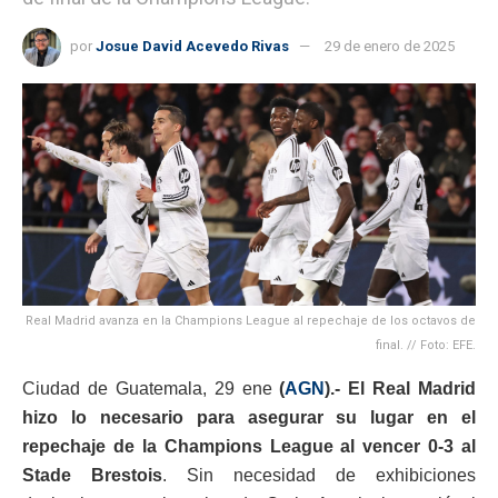
por
Josue David Acevedo Rivas
29 de enero de 2025
Real Madrid avanza en la Champions League al repechaje de los octavos de
final. // Foto: EFE.
Ciudad de Guatemala, 29 ene
(
AGN
).- El Real Madrid
hizo lo necesario para asegurar su lugar en el
repechaje de la Champions League al vencer 0-3 al
Stade Brestois
. Sin necesidad de exhibiciones