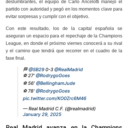
deslumbrantes, el equipo de Carlo Ancelotti manejó el
partido con autoridad y pegó en los momentos clave para
evitar sorpresas y cumplir con el objetivo.
Con este resultado, los de la capital española se
aseguran un espacio para el repechaje de la Champions
League, en donde el próximo viernes conocerá a su rival
y el camino que tendrá que recorrer en el cuadro de la
fase final.
🏁
@SB29
0-3
@RealMadrid
⚽ 27′
@RodrygoGoes
⚽ 56′
@BellinghamJude
⚽ 78′
@RodrygoGoes
pic.twitter.com/KO0Zrc6M46
— Real Madrid C.F. (@realmadrid)
January 29, 2025
Real Madrid avanza en la Champions