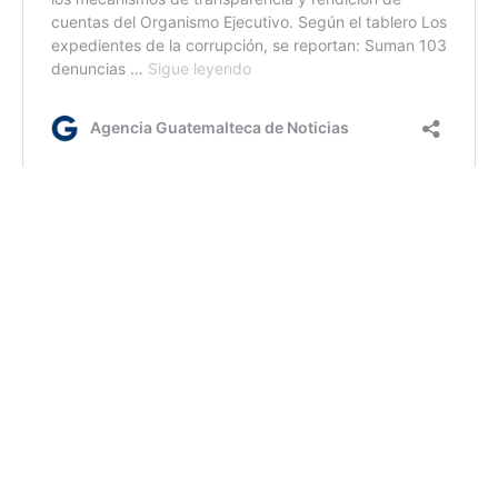
bl/ir/dm
Etiquetas:
control en aduanas
SAT