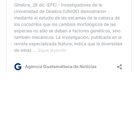
ir
Etiquetas:
California
lotería