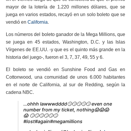
mayor de la lotería de 1.220 millones dólares, que se
juega en varios estados, recayó en un solo boleto que se
vendió en
California
.
Los números del boleto ganador de la Mega Millions, que
se juega en 45 estados, Washington, D.C. y las Islas
Vírgenes de EE.UU. -y que es el quinto más grande en la
historia del juego-, fueron el 3, 7, 37, 49, 55 y 6.
El boleto se vendió en Sunshine Food and Gas en
Cottonwood, una comunidad de unos 6.000 habitantes
en el norte de California, al sur de Redding, según la
cadena NBC.
…ohhh lawwwdddd🙄🙄🙄🙄🙄 even one
number from my ticket, nothing😱😱😱
😱 🙄🙄🙄🙄🙄🙄
#lost#again#megamillions