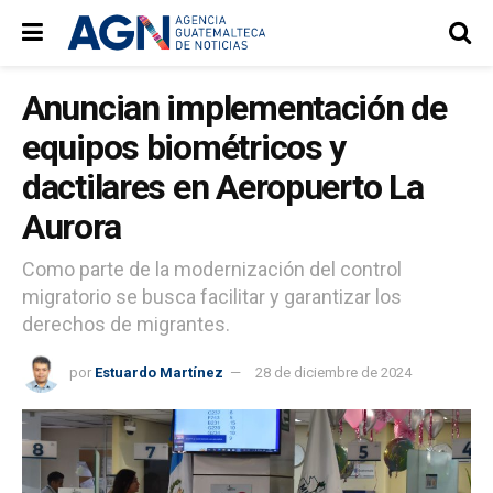
Anuncian implementación de
equipos biométricos y
dactilares en Aeropuerto La
Aurora
Como parte de la modernización del control
migratorio se busca facilitar y garantizar los
derechos de migrantes.
por
Estuardo Martínez
28 de diciembre de 2024