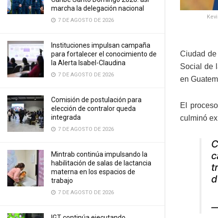
marcha la delegación nacional
Kevi
7 DE AGOSTO DE 2026
Instituciones impulsan campaña
Ciudad de 
para fortalecer el conocimiento de
la Alerta Isabel-Claudina
Social de 
7 DE AGOSTO DE 2026
en Guatema
Comisión de postulación para
El proceso
elección de contralor queda
integrada
culminó ex
7 DE AGOSTO DE 2026
C
c
Mintrab continúa impulsando la
habilitación de salas de lactancia
t
materna en los espacios de
d
trabajo
7 DE AGOSTO DE 2026
—
IGT continúa ejecutando