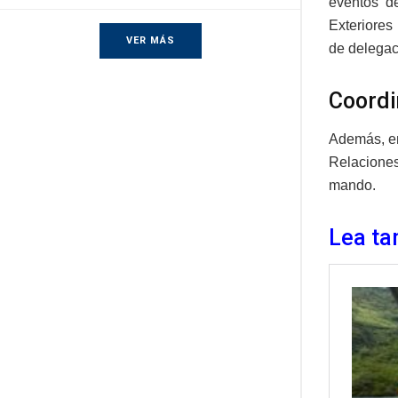
eventos de
Exteriores
VER MÁS
de delegaci
Coordi
Además, en
Relaciones
mando.
Lea ta