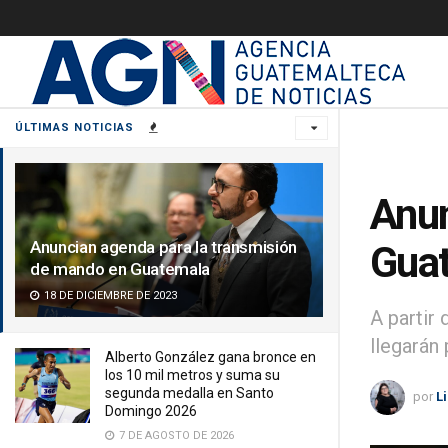
ÚLTIMAS NOTICIAS
Anun
Anuncian agenda para la transmisión
Gua
de mando en Guatemala
18 DE DICIEMBRE DE 2023
A partir
llegarán 
Alberto González gana bronce en
los 10 mil metros y suma su
segunda medalla en Santo
por
L
Domingo 2026
7 DE AGOSTO DE 2026