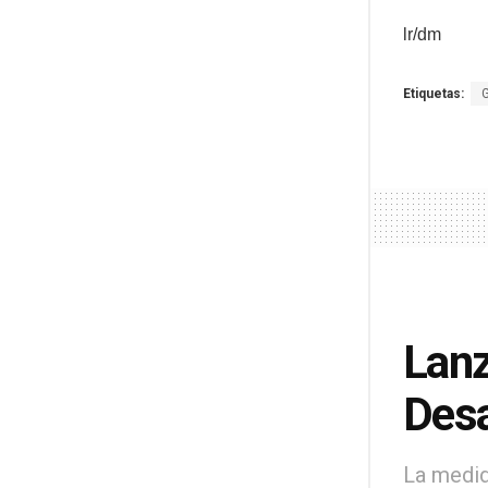
lr/dm
Etiquetas:
Lanz
Desa
La medid