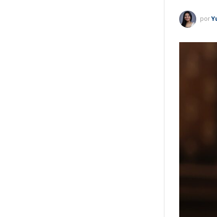
por
Y