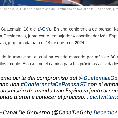
n López Oliva, titular de la Secretaría de Comunicación Social de la Presidencia, j
Guatemala, 18 dic. (
AGN
).- En una conferencia de prensa, K
la Presidencia, junto con el embajador y coordinador Iván Es
la, programada para el 14 de enero de 2024.
 de la transición, el cual ha estado marcado por más de 80 r
itosamente. Esto allanó el camino para las próximas actividades
omo parte del compromiso del
@GuatemalaGo
abo una
#ConferenciaDePrensaGT
con el embaj
ransmisión de mando Ivan Espinoza junto al sec
onde dieron a conocer el proceso…
pic.twitte
 Canal De Gobierno (@CanalDeGob)
December