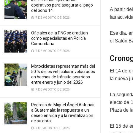
operativos para asegurar el pago
A partir d
del bono 14
las activid
7 DE AGOSTO DE 2026
Ese día, en
Oficiales de la PNC se gradúan
como especialistas en Policía
el Salón B
Comunitaria
7 DE AGOSTO DE 2026
Cronog
Motocicletas representan más del
El 14 de e
50 % de los vehículos involucrados
en hechos de tránsito ocurridos
la nueva j
entre enero y junio del 2026
7 DE AGOSTO DE 2026
La segunda
electo de 
Regreso de Miguel Ángel Asturias
Plaza de la
a Guatemala: la respuesta a un
deseo en vida y a la revitalización
de su obra
El 15 de e
7 DE AGOSTO DE 2026