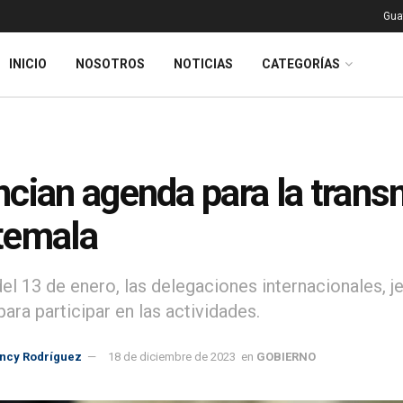
Gua
INICIO
NOSOTROS
NOTICIAS
CATEGORÍAS
cian agenda para la tran
temala
 del 13 de enero, las delegaciones internacionales, 
para participar en las actividades.
incy Rodríguez
18 de diciembre de 2023
en
GOBIERNO