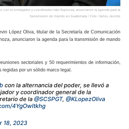
unto con el embajador y coordinador Iván Espinoza, anunciaron la agenda para la
transmisión de mando en Guatemala / Foto: Carlos Jacinto
evin López Oliva, titular de la Secretaría de Comunicación
pinoza, anunciaron la agenda para la transmisión de mando
euniones sectoriales y 50 requerimientos de información,
 regidas por un sólido marco legal.
b
con la alternancia del poder, se llevó a
ador y coordinador general de la
retario de la
@SCSPGT
,
@KLopezOliva
r.com/4YgOwltkhg
 18, 2023