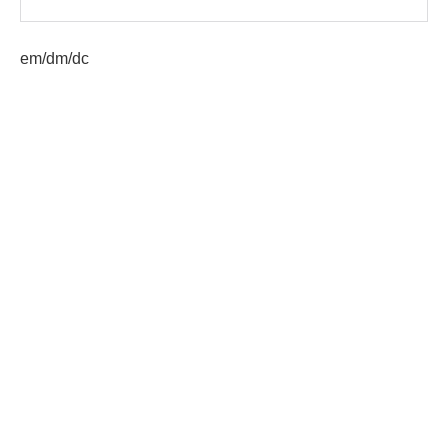
em/dm/dc
Etiquetas:
desarrollo humano
instituciones de gobierno
Mesas de trabajo
polarización social
AGN.GT - 2021
Sitio web desarrollado por:
SCSPR