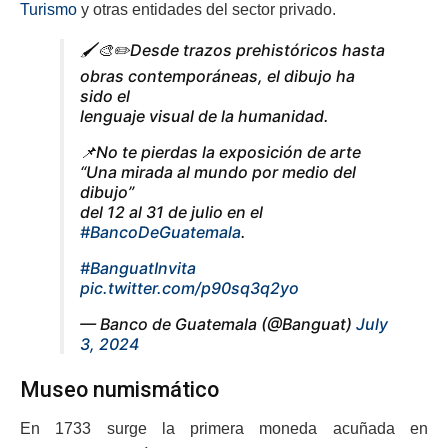
Turismo
y otras entidades del sector privado.
🖌️🎨✏️Desde trazos prehistóricos hasta
obras contemporáneas, el dibujo ha
sido el
lenguaje visual de la humanidad.
📌No te pierdas la exposición de arte
“Una mirada al mundo por medio del
dibujo”
del 12 al 31 de julio en el
#BancoDeGuatemala
.
#BanguatInvita
pic.twitter.com/p90sq3q2yo
— Banco de Guatemala (@Banguat)
July
3, 2024
Museo numismático
En 1733 surge la primera moneda acuñada en