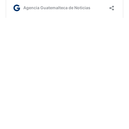
lc/dm
Etiquetas:
Chiquimula
Día Internacional de la Mujer
AGN.GT - 2021
Sitio web desarrollado por: