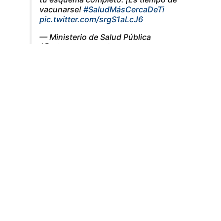
vacunarse!
#SaludMásCercaDeTi
pic.twitter.com/srgS1aLcJ6
— Ministerio de Salud Pública
(@MinSaludGuate)
June 29, 2022
Instrucciones generales
Mientras tanto, el DRCPFA informó que las farmacias o
distribuidoras avaladas para la venta tienen prohibido
realizar la prueba diagnóstica en el establecimiento.
Por
esa razón, tampoco podrán emitir una constancia
certificada con los resultados obtenidos.
El Ministerio explica que, si bien las pruebas registradas
en el MSPAS cumplen con las características de
manufacturación y calidad, estas no se tomarán como
una prueba confirmatoria.
Esto se debe a los niveles de
sensibilidad que las pruebas poseen.