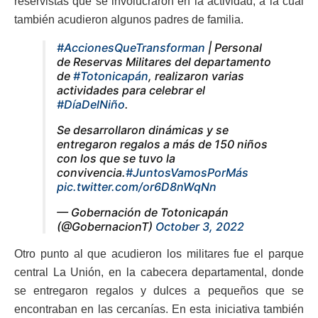
reservistas que se involucraron en la actividad, a la cual
también acudieron algunos padres de familia.
#AccionesQueTransforman
| Personal
de Reservas Militares del departamento
de
#Totonicapán
, realizaron varias
actividades para celebrar el
#DíaDelNiño
.
Se desarrollaron dinámicas y se
entregaron regalos a más de 150 niños
con los que se tuvo la
convivencia.
#JuntosVamosPorMás
pic.twitter.com/or6D8nWqNn
— Gobernación de Totonicapán
(@GobernacionT)
October 3, 2022
Otro punto al que acudieron los militares fue el parque
central La Unión, en la cabecera departamental, donde
se entregaron regalos y dulces a pequeños que se
encontraban en las cercanías. En esta iniciativa también