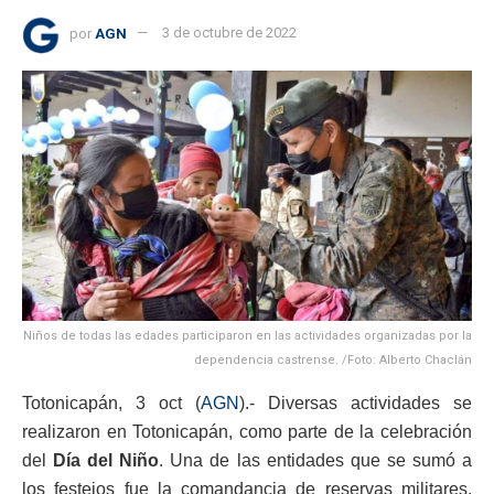
por
AGN
3 de octubre de 2022
Niños de todas las edades participaron en las actividades organizadas por la
dependencia castrense. /Foto: Alberto Chaclán
Totonicapán, 3 oct (
AGN
).- Diversas actividades se
realizaron en Totonicapán, como parte de la celebración
del
Día del Niño
. Una de las entidades que se sumó a
los festejos fue la comandancia de reservas militares,