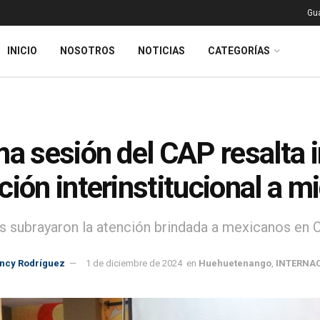
Gu
INICIO
NOSOTROS
NOTICIAS
CATEGORÍAS
ma sesión del CAP resalta 
ción interinstitucional a m
s subrayaron la atención brindada a mexicanos en 
incy Rodríguez
1 de diciembre de 2024
en
Huehuetenango
,
INTERNA