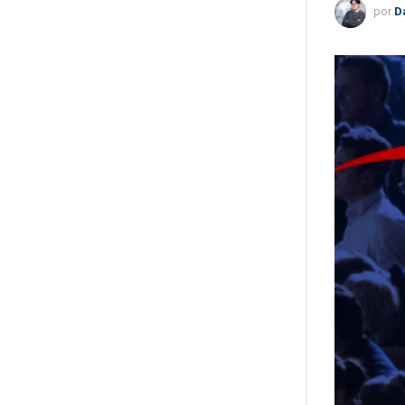
por
D