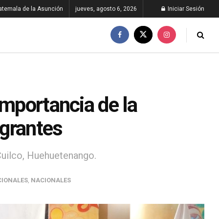
atemala de la Asunción
jueves, agosto 6, 2026
Iniciar Sesión
importancia de la
igrantes
Cuilco, Huehuetenango.
CIONALES
,
NACIONALES