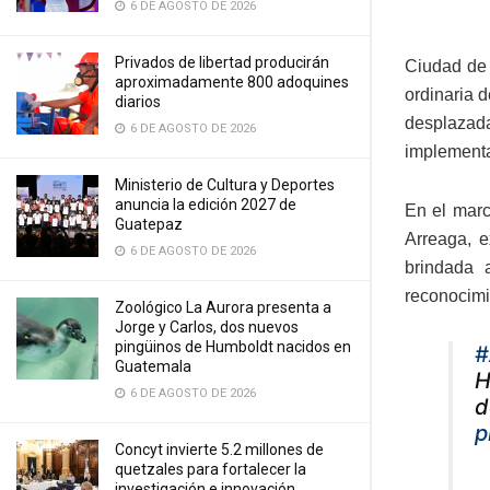
6 DE AGOSTO DE 2026
Privados de libertad producirán
Ciudad de 
aproximadamente 800 adoquines
ordinaria 
diarios
desplazada
6 DE AGOSTO DE 2026
implement
Ministerio de Cultura y Deportes
anuncia la edición 2027 de
En el marc
Guatepaz
Arreaga, e
6 DE AGOSTO DE 2026
brindada 
reconocimi
Zoológico La Aurora presenta a
Jorge y Carlos, dos nuevos
pingüinos de Humboldt nacidos en
#
Guatemala
H
6 DE AGOSTO DE 2026
d
p
Concyt invierte 5.2 millones de
quetzales para fortalecer la
investigación e innovación