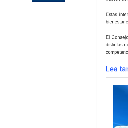
Estas inte
bienestar 
El Consejo
distintas 
competenci
Lea ta