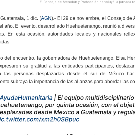
El Consejo de Atención y Protección concluyó la jornada rei
Guatemala, 1 dic. (
AGN
).- El 29 de noviembre, el Consejo de 
del año. El evento, desarrollado Huehuetenango, reunió a diver
s. En esta ocasión, autoridades locales y nacionales reflex
adas.
o del encuentro, la gobernadora de Huehuetenango, Elsa Her
xpresaron su gratitud a las entidades participantes, destaca
a las personas desplazadas desde el sur de México hacia
ento subraya la importancia de las alianzas para abordar las c
AyudaHumanitaria
| El equipo multidisciplinari
uehuetenango, por quinta ocasión, con el objet
esplazadas desde Mexico a Guatemala y regular
ic.twitter.com/xm2h0SBpuc