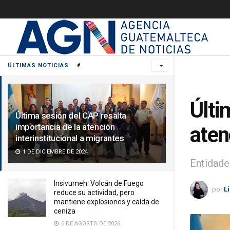
ÚLTIMAS NOTICIAS
Últi
Última sesión del CAP resalta
importancia de la atención
aten
interinstitucional a migrantes
1 DE DICIEMBRE DE 2024
Entidade
Insivumeh: Volcán de Fuego
por
L
reduce su actividad, pero
mantiene explosiones y caída de
ceniza
6 DE AGOSTO DE 2026