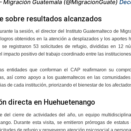
 Migración Guatemala (@MigracionGuate)
Dec
e sobre resultados alcanzados
rante la sesión, el director del Instituto Guatemalteco de Mig
s logros obtenidos en la atención a desplazados y los aportes
, se registraron 53 solicitudes de refugio, divididas en 12 n
l impacto positivo del trabajo coordinado entre las institucione
as entidades que conforman el CAP reafirmaron su comprom
s, así como apoyo a los guatemaltecos en las comunidades 
s de cada institución, priorizando el bienestar de los afectado
ón directa en Huehuetenango
 del cierre de actividades del año, un equipo multidisciplina
ngo. Durante esta visita, se emitieron prórrogas de estatus
icitudes de refugio y proveyeron atención psicosocial a person