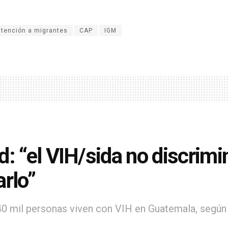
atención a migrantes
CAP
IGM
d: “el VIH/sida no discrim
arlo”
0 mil personas viven con VIH en Guatemala, según e