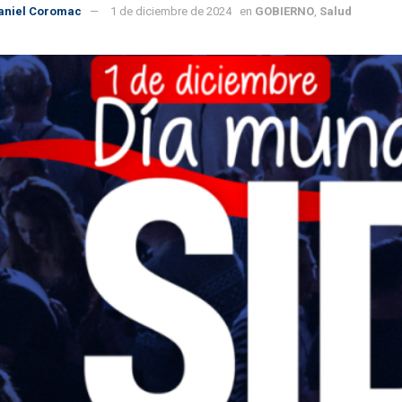
aniel Coromac
1 de diciembre de 2024
en
GOBIERNO
,
Salud