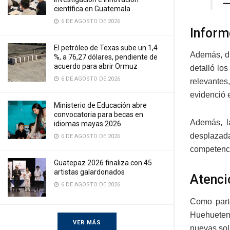
—
científica en Guatemala
6 DE AGOSTO DE 2026
Inform
El petróleo de Texas sube un 1,4
Además, du
%, a 76,27 dólares, pendiente de
acuerdo para abrir Ormuz
detalló lo
6 DE AGOSTO DE 2026
relevantes
evidenció e
Ministerio de Educación abre
convocatoria para becas en
Además, l
idiomas mayas 2026
desplazada
6 DE AGOSTO DE 2026
competencia
Guatepaz 2026 finaliza con 45
artistas galardonados
Atenci
6 DE AGOSTO DE 2026
Como parte
Huehuetena
VER MÁS
nuevas sol