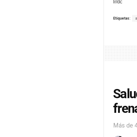
lr/dc
Etiquetas:
Salu
fren
Más de 4