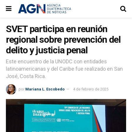
SVET participa en reunión
regional sobre prevención del
delito y justicia penal
Este encuentro de la UNODC con entidades
latinoamericanas y del Caribe fue realizado en San
José, Costa Rica.
por
Mariana L. Escobedo
4 de febrero de 2025