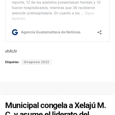
vh/lc/ir
Etiquetas:
Sinaprese 2022
Municipal congela a Xelajú M.
C. y asume el liderato del