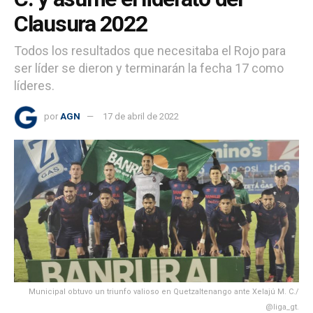
Clausura 2022
Todos los resultados que necesitaba el Rojo para
ser líder se dieron y terminarán la fecha 17 como
líderes.
por
AGN
17 de abril de 2022
Municipal obtuvo un triunfo valioso en Quetzaltenango ante Xelajú M. C./
@liga_gt.