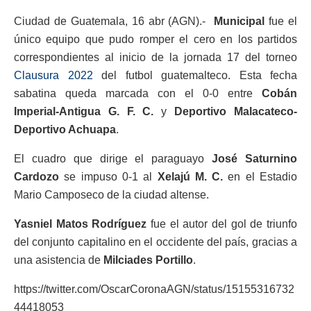
Ciudad de Guatemala, 16 abr (AGN).-
Municipal
fue el
único equipo que pudo romper el cero en los partidos
correspondientes al inicio de la jornada 17 del torneo
Clausura 2022
del futbol guatemalteco. Esta fecha
sabatina queda marcada con el 0-0 entre
Cobán
Imperial-Antigua G. F. C.
y
Deportivo Malacateco-
Deportivo Achuapa
.
El cuadro que dirige el paraguayo
José Saturnino
Cardozo
se impuso 0-1 al
Xelajú M. C.
en el Estadio
Mario Camposeco de la ciudad altense.
Yasniel Matos Rodríguez
fue el autor del gol de triunfo
del conjunto capitalino en el occidente del país, gracias a
una asistencia de
Milciades Portillo
.
https://twitter.com/OscarCoronaAGN/status/15155316732
44418053