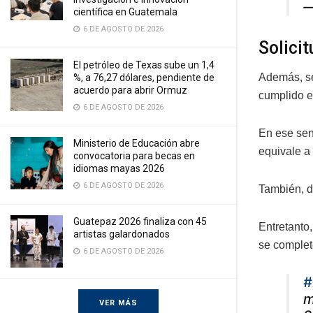
—
científica en Guatemala
6 DE AGOSTO DE 2026
Solici
El petróleo de Texas sube un 1,4
Además, se
%, a 76,27 dólares, pendiente de
acuerdo para abrir Ormuz
cumplido e
6 DE AGOSTO DE 2026
En ese sent
Ministerio de Educación abre
equivale a
convocatoria para becas en
idiomas mayas 2026
6 DE AGOSTO DE 2026
También, d
Guatepaz 2026 finaliza con 45
Entretanto
artistas galardonados
se complet
6 DE AGOSTO DE 2026
#
m
VER MÁS