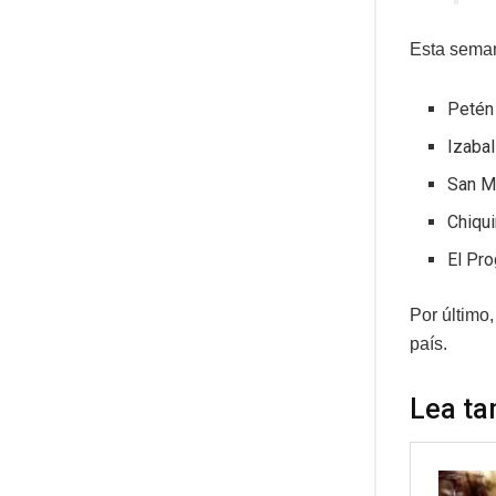
Esta semana
Petén
Izabal
San M
Chiqu
El Pr
Por último
país.
Lea ta