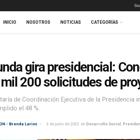
Gu
INICIO
NOSOTROS
NOTICIAS
CATEGORÍAS
nda gira presidencial: Co
 mil 200 solicitudes de pr
taría de Coordinación Ejecutiva de la Presidencia in
mplido el 48 %.
GN - Brenda Larios
3 de junio de 2022
en
Desarrollo Social
,
Preside