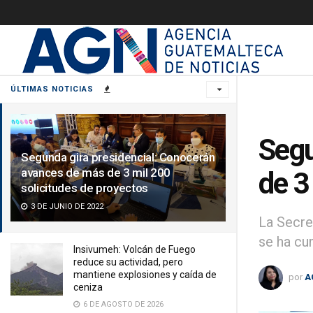
ÚLTIMAS NOTICIAS
Segu
Segunda gira presidencial: Conocerán
avances de más de 3 mil 200
de 3
solicitudes de proyectos
3 DE JUNIO DE 2022
La Secre
se ha cu
Insivumeh: Volcán de Fuego
reduce su actividad, pero
mantiene explosiones y caída de
por
A
ceniza
6 DE AGOSTO DE 2026