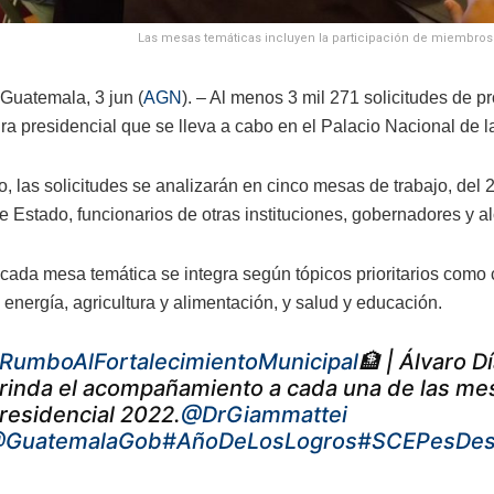
Las mesas temáticas incluyen la participación de miembros 
Guatemala, 3 jun (
AGN
). – Al menos 3 mil 271 solicitudes de 
ra presidencial que se lleva a cabo en el Palacio Nacional de l
o, las solicitudes se analizarán en cinco mesas de trabajo, del 2 
e Estado, funcionarios de otras instituciones, gobernadores y a
ada mesa temática se integra según tópicos prioritarios como cu
energía, agricultura y alimentación, y salud y educación.
RumboAlFortalecimientoMunicipal
🏦 | Álvaro D
rinda el acompañamiento a cada una de las mes
residencial 2022.
@DrGiammattei
GuatemalaGob
#AñoDeLosLogros
#SCEPesDesa