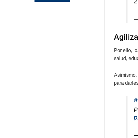
2
—
Agiliz
Por ello, l
salud, educ
Asimismo, 
para darles
#
P
p
—