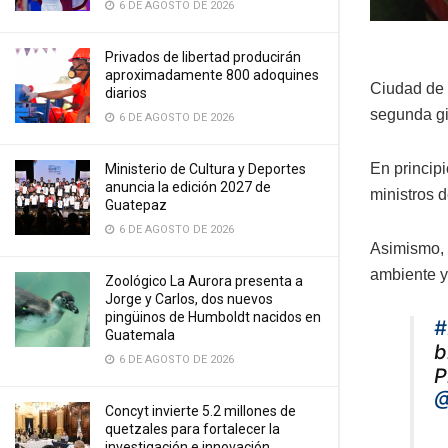
6 DE AGOSTO DE 2026
Privados de libertad producirán
aproximadamente 800 adoquines
Ciudad de 
diarios
segunda gi
6 DE AGOSTO DE 2026
En principi
Ministerio de Cultura y Deportes
anuncia la edición 2027 de
ministros d
Guatepaz
6 DE AGOSTO DE 2026
Asimismo, c
ambiente y 
Zoológico La Aurora presenta a
Jorge y Carlos, dos nuevos
pingüinos de Humboldt nacidos en
#
Guatemala
b
6 DE AGOSTO DE 2026
P
@
Concyt invierte 5.2 millones de
quetzales para fortalecer la
investigación e innovación