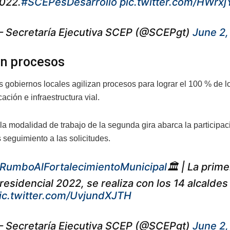
022.
#SCEPesDesarrollo
pic.twitter.com/HWrx
 Secretaría Ejecutiva SCEP (@SCEPgt)
June 2,
an procesos
os gobiernos locales agilizan procesos para lograr el 100 % de 
ación e infraestructura vial.
la modalidad de trabajo de la segunda gira abarca la participa
 seguimiento a las solicitudes.
RumboAlFortalecimientoMunicipal
🏛 | La prim
residencial 2022, se realiza con los 14 alcaldes
ic.twitter.com/UvjundXJTH
 Secretaría Ejecutiva SCEP (@SCEPgt)
June 2,