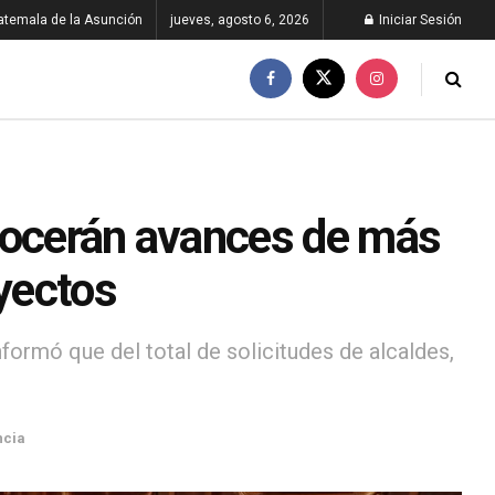
atemala de la Asunción
jueves, agosto 6, 2026
Iniciar Sesión
nocerán avances de más
oyectos
formó que del total de solicitudes de alcaldes,
ncia