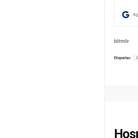
bl/rm/ir
Etiquetas:
Hosp