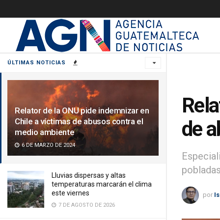
ÚLTIMAS NOTICIAS
Rela
Relator de la ONU pide indemnizar en
Chile a víctimas de abusos contra el
de a
medio ambiente
6 DE MARZO DE 2024
Especial
pobladas
Lluvias dispersas y altas
temperaturas marcarán el clima
este viernes
por
I
7 DE AGOSTO DE 2026