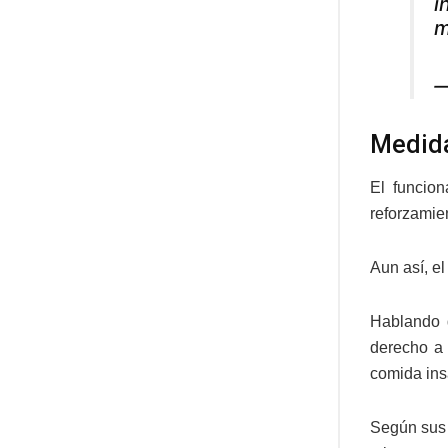
i
m
—
Medida
El funcio
reforzamie
Aun así, e
Hablando 
derecho a 
comida ins
Según sus 