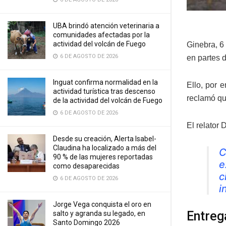
UBA brindó atención veterinaria a
comunidades afectadas por la
actividad del volcán de Fuego
Ginebra, 6
6 DE AGOSTO DE 2026
en partes 
Inguat confirma normalidad en la
Ello, por 
actividad turística tras descenso
reclamó qu
de la actividad del volcán de Fuego
6 DE AGOSTO DE 2026
El relator
Desde su creación, Alerta Isabel-
Claudina ha localizado a más del
C
90 % de las mujeres reportadas
e
como desaparecidas
c
6 DE AGOSTO DE 2026
i
Jorge Vega conquista el oro en
Entreg
salto y agranda su legado, en
Santo Domingo 2026