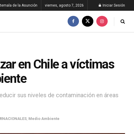
temala de la Asunción
viernes, agosto 7, 2026
Iniciar Sesión
zar en Chile a víctimas
iente
educir sus niveles de contaminación en áreas
ERNACIONALES
,
Medio Ambiente