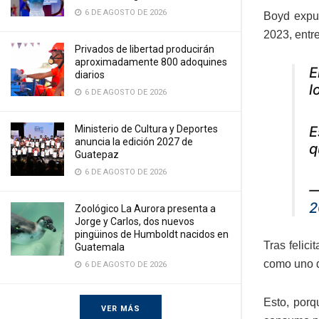
6 DE AGOSTO DE 2026
Boyd expus
2023, entre
Privados de libertad producirán
aproximadamente 800 adoquines
E
diarios
l
6 DE AGOSTO DE 2026
Ministerio de Cultura y Deportes
E
anuncia la edición 2027 de
q
Guatepaz
6 DE AGOSTO DE 2026
—
2
Zoológico La Aurora presenta a
Jorge y Carlos, dos nuevos
pingüinos de Humboldt nacidos en
Tras felic
Guatemala
como uno d
6 DE AGOSTO DE 2026
Esto, porq
VER MÁS