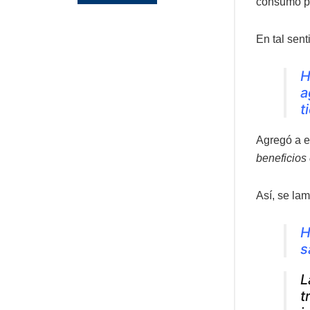
consumo pa
En tal sent
H
a
t
Agregó a e
beneficios
Así, se lam
H
s
L
t