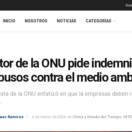
Gua
INICIO
NOSOTROS
NOTICIAS
CATEGORÍAS
tor de la ONU pide indemni
busos contra el medio amb
ista de la ONU enfatizó en que la empresas deben r
.
saac Ramirez
6 de marzo de 2024
en
Clima y Estado del Tiempo
,
INT