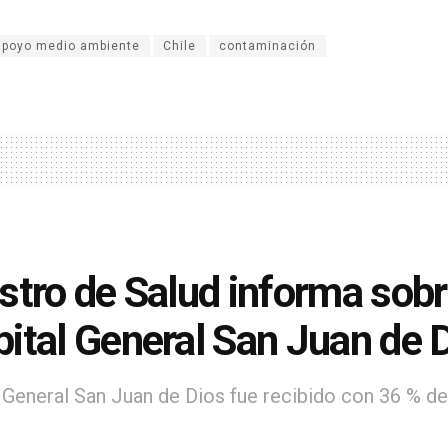
apoyo medio ambiente
Chile
contaminación
stro de Salud informa sobr
ital General San Juan de 
 General San Juan de Dios fue recibido con 36 % 