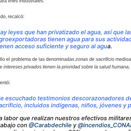
ra fines industriales.
ido, recalcó:
ay leyes que han privatizado el agua, así que 
groexportadoras tienen agua para sus activida
ienen acceso suficiente y seguro al agu
a.
llo el problema de las denominadas
zonas de sacrificio
medioam
 e intereses privados tienen la prioridad sobre la salud human
entó:
e escuchado testimonios descorazonadores de
acrificio, incluidos indígenas, niños, jóvenes y 
a labor que realizan nuestros efectivos militare
rabajo con
@Carabdechile
y
@incendios_CONA