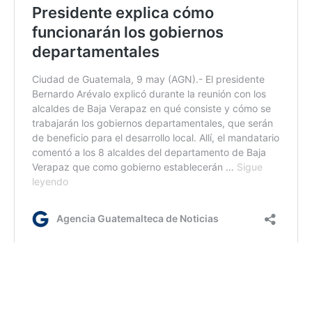
ym/
Etiquetas:
camarón