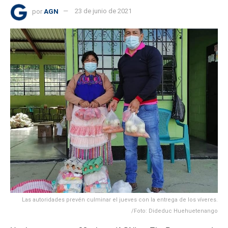
por
AGN
23 de junio de 2021
Las autoridades prevén culminar el jueves con la entrega de los víveres.
/Foto: Dideduc Huehuetenango