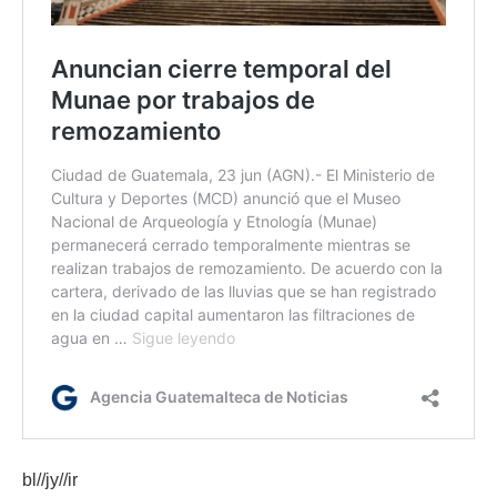
bl//jy//ir