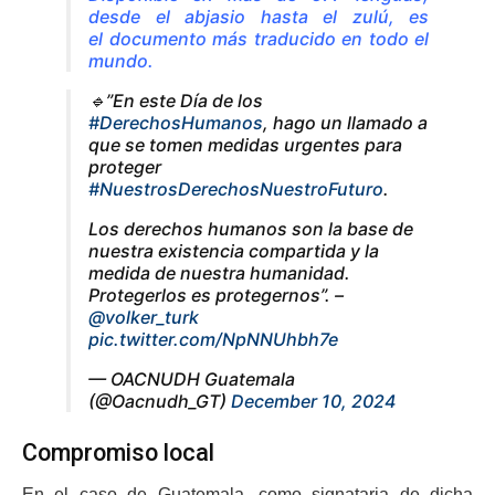
desde el abjasio hasta el zulú, es
el
documento más traducido
en todo el
mundo.
🔹”En este Día de los
#DerechosHumanos
, hago un llamado a
que se tomen medidas urgentes para
proteger
#NuestrosDerechosNuestroFuturo
.
Los derechos humanos son la base de
nuestra existencia compartida y la
medida de nuestra humanidad.
Protegerlos es protegernos”. –
@volker_turk
pic.twitter.com/NpNNUhbh7e
— OACNUDH Guatemala
(@Oacnudh_GT)
December 10, 2024
Compromiso local
En el caso de Guatemala, como signataria de dicha