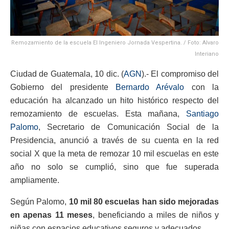
Remozamiento de la escuela El Ingeniero Jornada Vespertina. / Foto: Alvaro
Interiano
Ciudad de Guatemala, 10 dic. (
AGN
).- El compromiso del
Gobierno del presidente
Bernardo Arévalo
con la
educación ha alcanzado un hito histórico respecto del
remozamiento de escuelas. Esta mañana,
Santiago
Palomo
, Secretario de Comunicación Social de la
Presidencia, anunció a través de su cuenta en la red
social X que la meta de remozar 10 mil escuelas en este
año no solo se cumplió, sino que fue superada
ampliamente.
Según Palomo,
10 mil 80 escuelas han sido mejoradas
en apenas 11 meses
, beneficiando a miles de niños y
niñas con espacios educativos seguros y adecuados.