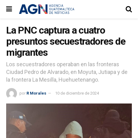
La PNC captura a cuatro
presuntos secuestradores de
migrantes
Los secuestradores operaban en las fronteras
Ciudad Pedro de Alvarado, en Moyuta, Jutiapa y de
la frontera La Mesilla, Huehuetenango.
por
R Morales
10 de diciembre de 2024