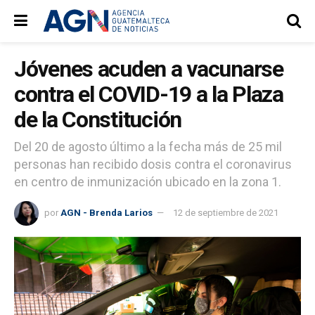
Jóvenes acuden a vacunarse
contra el COVID-19 a la Plaza
de la Constitución
Del 20 de agosto último a la fecha más de 25 mil
personas han recibido dosis contra el coronavirus
en centro de inmunización ubicado en la zona 1.
por
AGN - Brenda Larios
12 de septiembre de 2021