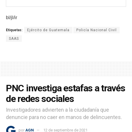
bl/jl/ir
Etiquetas:
Ejército de Guatemala
Policía Nacional Civil
SAAS
PNC investiga estafas a través
de redes sociales
Investigadores advierten a la ciudadanía que
denuncie para no caer en manos de delincuentes.
por
AGN
12 de septiembre de 2021