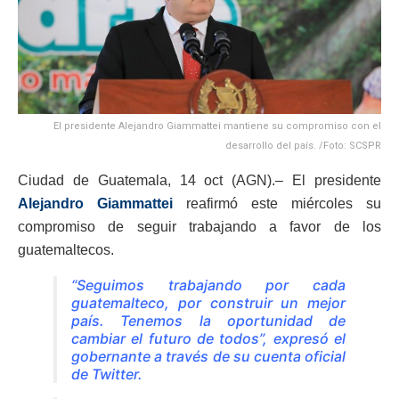
El presidente Alejandro Giammattei mantiene su compromiso con el
desarrollo del país. /Foto: SCSPR
Ciudad de Guatemala, 14 oct (AGN).– El presidente
Alejandro Giammattei
reafirmó este miércoles su
compromiso de seguir trabajando a favor de los
guatemaltecos.
“Seguimos trabajando por cada
guatemalteco, por construir un mejor
país. Tenemos la oportunidad de
cambiar el futuro de todos”, expresó el
gobernante a través de su cuenta oficial
de Twitter.