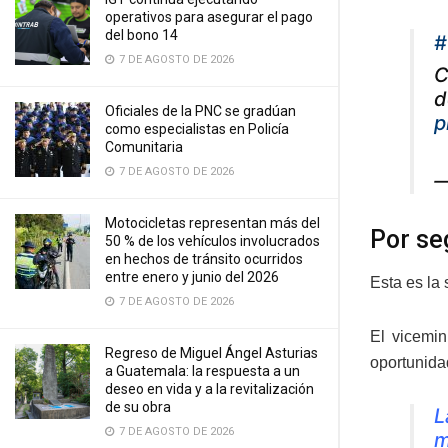
operativos para asegurar el pago
del bono 14
#
7 DE AGOSTO DE 2026
C
d
Oficiales de la PNC se gradúan
p
como especialistas en Policía
Comunitaria
7 DE AGOSTO DE 2026
—
Motocicletas representan más del
Por se
50 % de los vehículos involucrados
en hechos de tránsito ocurridos
entre enero y junio del 2026
Esta es la
7 DE AGOSTO DE 2026
El vicemi
Regreso de Miguel Ángel Asturias
oportunida
a Guatemala: la respuesta a un
deseo en vida y a la revitalización
de su obra
L
7 DE AGOSTO DE 2026
m