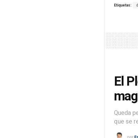
Etiquetas:
El P
magi
Queda pe
que se re
por
E