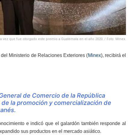
a vez que fue otorgado este premio a Guatemala en el año 2020. / Foto: Minex.
 del Ministerio de Relaciones Exteriores (
Minex
), recibirá el
General de Comercio de la República
 de la promoción y comercialización de
wanés.
conocimiento e indicó que el galardón también responde al
xpandido sus productos en el mercado asiático.