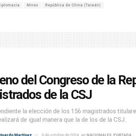
diplomacia
Minex
República de China (Taiwán)
leno del Congreso de la Rep
strados de la CSJ
ndiente la elección de los 156 magistrados titulare
alizará de igual manera que la de los de la CSJ.
stuardo Martínez
3 de octubre de 2024
en
NACIONALES
,
PORTADA