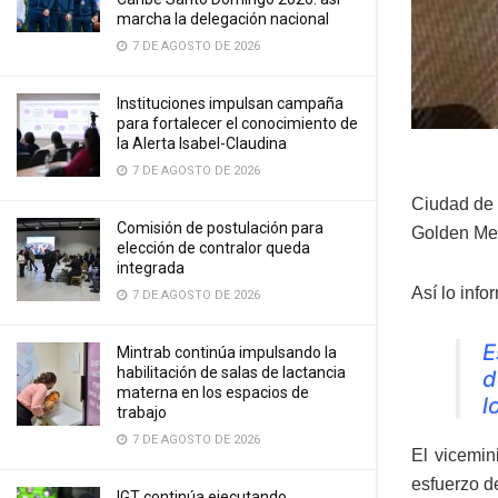
marcha la delegación nacional
7 DE AGOSTO DE 2026
Instituciones impulsan campaña
para fortalecer el conocimiento de
la Alerta Isabel-Claudina
7 DE AGOSTO DE 2026
Ciudad de 
Comisión de postulación para
Golden Mer
elección de contralor queda
integrada
Así lo info
7 DE AGOSTO DE 2026
E
Mintrab continúa impulsando la
habilitación de salas de lactancia
d
materna en los espacios de
l
trabajo
7 DE AGOSTO DE 2026
El vicemin
esfuerzo d
IGT continúa ejecutando