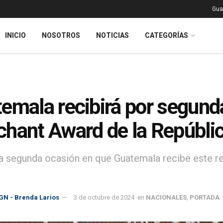
Gua
INICIO
NOSOTROS
NOTICIAS
CATEGORÍAS
emala recibirá por segund
hant Award de la Repúblic
la segunda ocasión en que Guatemala recibe este re
GN - Brenda Larios
3 de octubre de 2024
en
NACIONALES
,
PORTADA