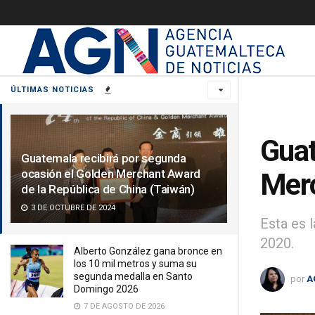
ÚLTIMAS NOTICIAS
Guat
Guatemala recibirá por segunda
ocasión el Golden Merchant Award
Merc
de la República de China (Taiwán)
3 DE OCTUBRE DE 2024
Esta es 
2020.
Alberto González gana bronce en
los 10 mil metros y suma su
segunda medalla en Santo
por
A
Domingo 2026
7 DE AGOSTO DE 2026