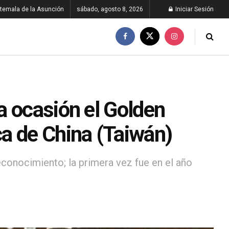
temala de la Asunción
sábado, agosto 8, 2026
Iniciar Sesión
a ocasión el Golden
a de China (Taiwán)
conocimiento; la primera vez fue en el año