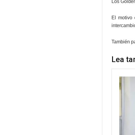
Los Golden
El motivo 
intercambi
También pa
Lea ta