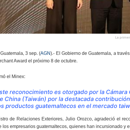
La primer
Guatemala, 3 sep. (
AGN
).- El Gobierno de Guatemala, a través
chant Award el próximo 8 de octubre.
rmó el Minex:
ste reconocimiento es otorgado por la Cámara 
e China (Taiwán) por la destacada contribución
os productos guatemaltecos en el mercado tai
istro de Relaciones Exteriores, Julio Orozco, agradeció el re
e los empresarios guatemaltecos, quienes han incursionado y e