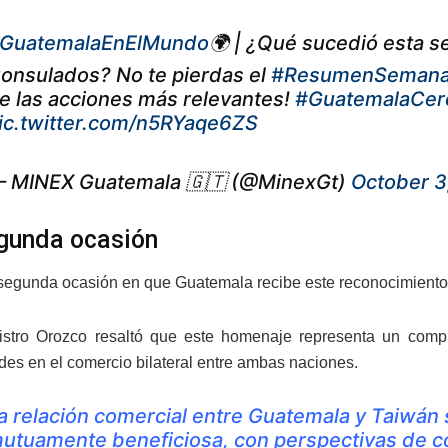
GuatemalaEnElMundo
🌍 | ¿Qué sucedió esta 
onsulados? No te pierdas el
#ResumenSemana
e las acciones más relevantes!
#GuatemalaCer
ic.twitter.com/n5RYaqe6ZS
 MINEX Guatemala 🇬🇹 (@MinexGt)
October 3
gunda ocasión
 segunda ocasión en que Guatemala recibe este reconocimiento,
nistro Orozco resaltó que este homenaje representa un com
des en el comercio bilateral entre ambas naciones.
a relación comercial entre Guatemala y Taiwán 
utuamente beneficiosa, con perspectivas de co