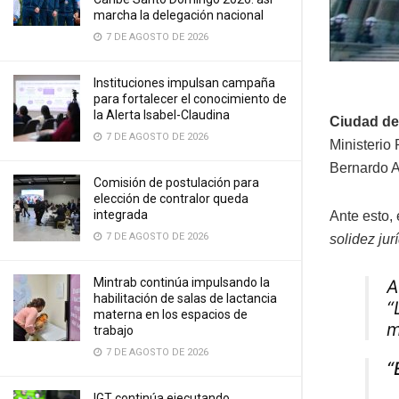
marcha la delegación nacional
7 DE AGOSTO DE 2026
Instituciones impulsan campaña
para fortalecer el conocimiento de
la Alerta Isabel-Claudina
Ciudad de
7 DE AGOSTO DE 2026
Ministerio 
Bernardo A
Comisión de postulación para
elección de contralor queda
integrada
Ante esto,
7 DE AGOSTO DE 2026
solidez jur
Mintrab continúa impulsando la
A
habilitación de salas de lactancia
“
materna en los espacios de
m
trabajo
7 DE AGOSTO DE 2026
“
IGT continúa ejecutando