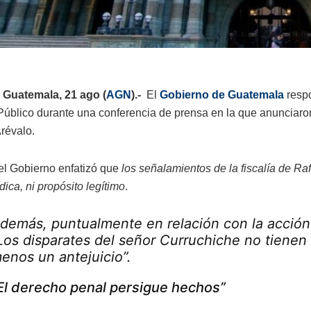
 Guatemala, 21 ago (
AGN
).-
El
Gobierno de Guatemala
respo
Público durante una conferencia de prensa en la que anunciaron 
révalo.
 el Gobierno enfatizó que
los señalamientos de la fiscalía de Ra
ídica, ni propósito legítimo
.
demás, puntualmente en relación con la acción 
Los disparates del señor Curruchiche no tiene
enos un antejuicio”.
El derecho penal persigue hechos”