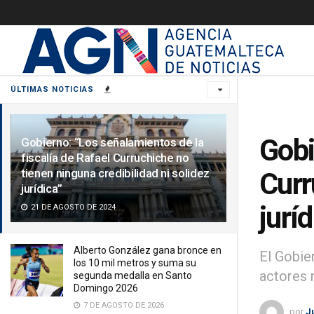
ÚLTIMAS NOTICIAS
Gobi
Gobierno: “Los señalamientos de la
fiscalía de Rafael Curruchiche no
tienen ninguna credibilidad ni solidez
Curr
jurídica”
juríd
21 DE AGOSTO DE 2024
Alberto González gana bronce en
El Gobie
los 10 mil metros y suma su
actores 
segunda medalla en Santo
Domingo 2026
7 DE AGOSTO DE 2026
por
J