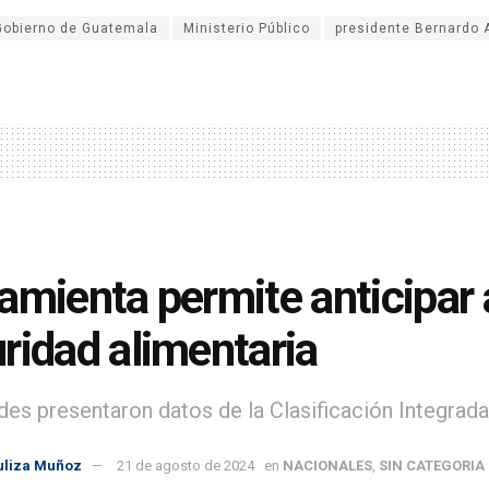
Gobierno de Guatemala
Ministerio Público
presidente Bernardo 
amienta permite anticipar
ridad alimentaria
des presentaron datos de la Clasificación Integrada
uliza Muñoz
21 de agosto de 2024
en
NACIONALES
,
SIN CATEGORIA