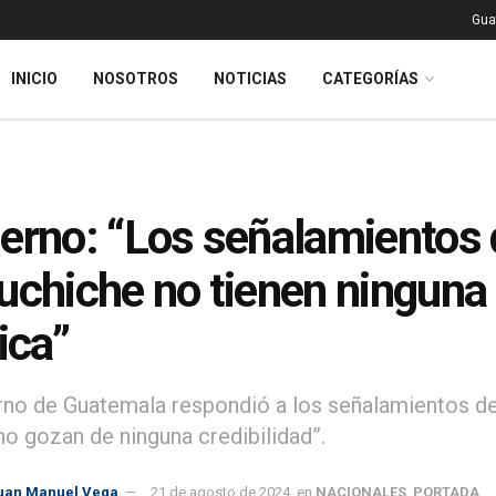
Gua
INICIO
NOSOTROS
NOTICIAS
CATEGORÍAS
erno: “Los señalamientos d
uchiche no tienen ninguna c
ica”
rno de Guatemala respondió a los señalamientos de
no gozan de ninguna credibilidad”.
uan Manuel Vega
21 de agosto de 2024
en
NACIONALES
,
PORTADA