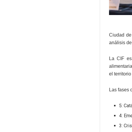
Ciudad de
análisis d
La CIF es
alimentaria
el territori
Las fases 
5: Cat
4: Em
3: Cri