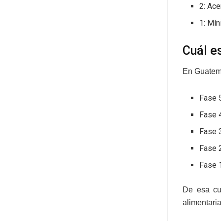
2: Ac
1: Mí
Cuál e
En Guatemal
Fase 5
Fase 
Fase 3
Fase 2
Fase 1
De esa cu
alimentari