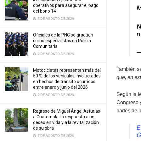
operativos para asegurar el pago
M
del bono 14
7 DE AGOSTO DE 2026
N
n
Oficiales de la PNC se gradúan
como especialistas en Policía
Comunitaria
—
7 DE AGOSTO DE 2026
También s
Motocicletas representan más del
50 % de los vehículos involucrados
que, en es
en hechos de tránsito ocurridos
entre enero y junio del 2026
Según la l
7 DE AGOSTO DE 2026
Congreso y 
partes de 
Regreso de Miguel Ángel Asturias
a Guatemala: la respuesta a un
deseo en vida y a la revitalización
E
de su obra
G
7 DE AGOSTO DE 2026