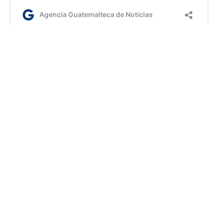
jm/ir
Etiquetas:
Sistema Penitenciario
AGN.GT - 2021
Sitio web desarrollado por: