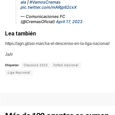
ala
|
#VamosCremas
pic.twitter.com/mARjp82cxX
— Comunicaciones FC
(@CremasOficial)
April 17, 2023
Lea también
https://agn.gt/asi-marcha-el-descenso-en-la-liga-nacional/
Ja/ir
Etiquetas:
Clausura 2023
futbol nacional
Liga Nacional