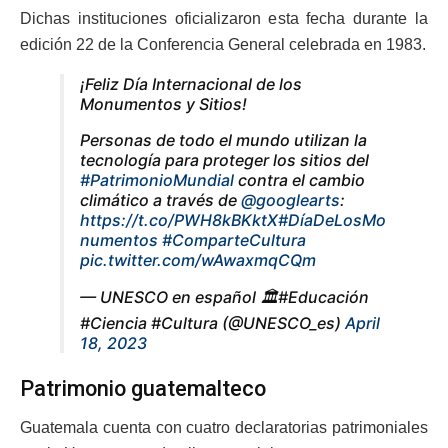
Dichas instituciones oficializaron esta fecha durante la
edición 22 de la Conferencia General celebrada en 1983.
¡Feliz Día Internacional de los
Monumentos y Sitios!
Personas de todo el mundo utilizan la
tecnología para proteger los sitios del
#PatrimonioMundial
contra el cambio
climático a través de
@googlearts
:
https://t.co/PWH8kBKktX
#DíaDeLosMo
numentos
#ComparteCultura
pic.twitter.com/wAwaxmqCQm
— UNESCO en español 🏛️#Educación
#Ciencia #Cultura (@UNESCO_es)
April
18, 2023
Patrimonio guatemalteco
Guatemala cuenta con cuatro declaratorias patrimoniales