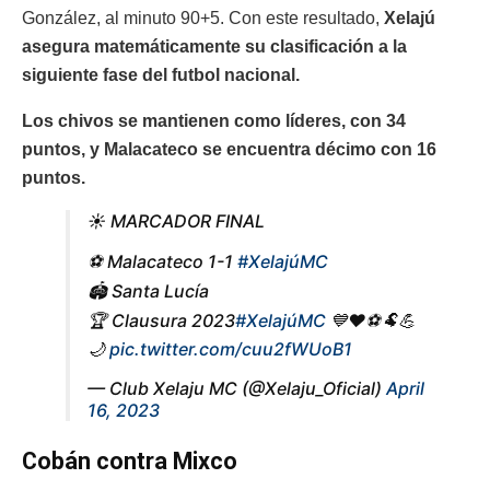
González, al minuto 90+5. Con este resultado,
Xelajú
asegura matemáticamente su clasificación a la
siguiente fase del futbol nacional.
Los chivos se mantienen como líderes, con 34
puntos, y Malacateco se encuentra décimo con 16
puntos.
☀️ MARCADOR FINAL
⚽️ Malacateco 1-1
#XelajúMC
🏟️ Santa Lucía
🏆 Clausura 2023
#XelajúMC
💙❤️⚽️🐏💪
🌙
pic.twitter.com/cuu2fWUoB1
— Club Xelaju MC (@Xelaju_Oficial)
April
16, 2023
Cobán contra Mixco