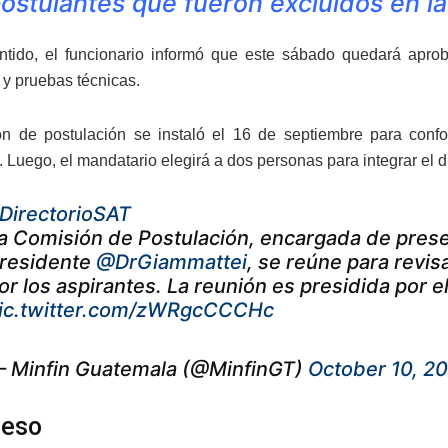
ostulantes que fueron excluidos en la
tido, el funcionario informó que este sábado quedará aprob
 y pruebas técnicas.
n de postulación se instaló el 16 de septiembre para confo
. Luego, el mandatario elegirá a dos personas para integrar el d
DirectorioSAT
a Comisión de Postulación, encargada de prese
residente
@DrGiammattei
, se reúne para revi
or los aspirantes. La reunión es presidida por 
ic.twitter.com/zWRgcCCCHc
 Minfin Guatemala (@MinfinGT)
October 10, 2
ceso