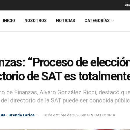
Gua
INICIO
NOSOTROS
NOTICIAS
CATEGORÍAS
nzas: “Proceso de elecció
ctorio de SAT es totalmente
tro de Finanzas, Alvaro González Ricci, destacó que
 del directorio de la SAT puede ser conocida públi
GN - Brenda Larios
10 de octubre de 2020
en
SIN CATEGORIA