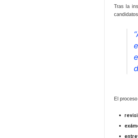
Tras la in
candidatos 
“
e
e
d
El proceso
revis
exám
entre