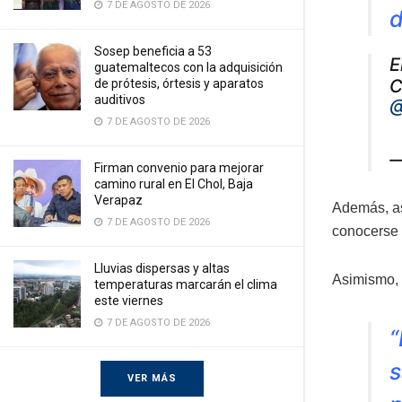
7 DE AGOSTO DE 2026
d
Sosep beneficia a 53
E
guatemaltecos con la adquisición
C
de prótesis, órtesis y aparatos
auditivos
@
7 DE AGOSTO DE 2026
—
Firman convenio para mejorar
camino rural en El Chol, Baja
Verapaz
Además, as
7 DE AGOSTO DE 2026
conocerse 
Lluvias dispersas y altas
Asimismo, 
temperaturas marcarán el clima
este viernes
7 DE AGOSTO DE 2026
“
VER MÁS