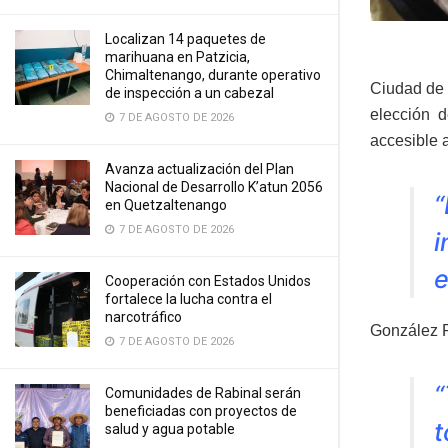
Localizan 14 paquetes de
marihuana en Patzicia,
Chimaltenango, durante operativo
Ciudad de 
de inspección a un cabezal
elección d
7 DE AGOSTO DE 2026
accesible 
Avanza actualización del Plan
Nacional de Desarrollo K’atun 2056
“
en Quetzaltenango
7 DE AGOSTO DE 2026
i
e
Cooperación con Estados Unidos
fortalece la lucha contra el
narcotráfico
González R
7 DE AGOSTO DE 2026
“
Comunidades de Rabinal serán
beneficiadas con proyectos de
t
salud y agua potable