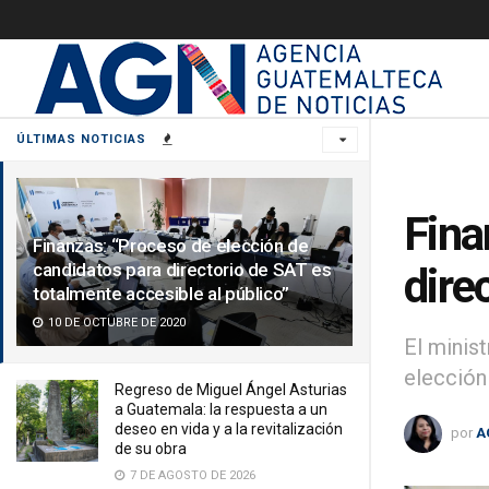
ÚLTIMAS NOTICIAS
Fina
Finanzas: “Proceso de elección de
candidatos para directorio de SAT es
dire
totalmente accesible al público”
10 DE OCTUBRE DE 2020
El minis
elección
Regreso de Miguel Ángel Asturias
a Guatemala: la respuesta a un
deseo en vida y a la revitalización
por
A
de su obra
7 DE AGOSTO DE 2026