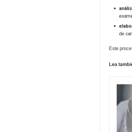
análi
examin
elabo
de can
Este proce
Lea tambi