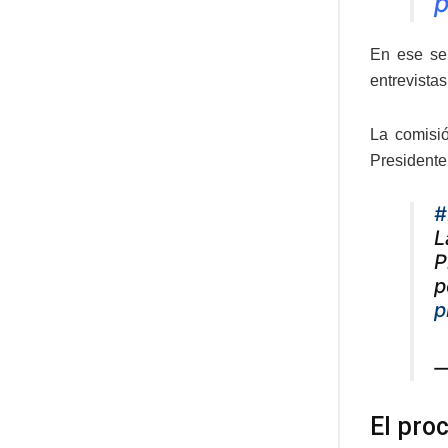
p
En ese sen
entrevistas
La comisió
Presidente
#
L
P
p
p
—
El pro